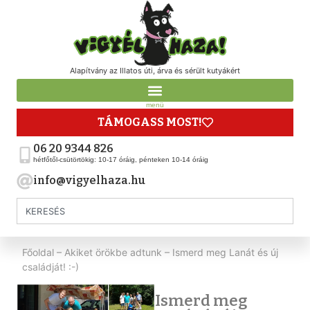
Alapítvány az Illatos úti, árva és sérült kutyákért
menü
TÁMOGASS MOST!
06 20 9344 826
hétfőtől-csütörtökig: 10-17 óráig, pénteken 10-14 óráig
info@vigyelhaza.hu
Főoldal
–
Akiket örökbe adtunk
–
Ismerd meg Lanát és új
családját! :-)
Ismerd meg