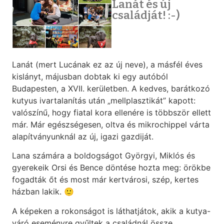
Lanát és új
családját! :-)
Lanát (mert Lucának ez az új neve), a másfél éves
kislányt, májusban dobtak ki egy autóból
Budapesten, a XVII. kerületben. A kedves, barátkozó
kutyus ivartalanítás után „mellplasztikát” kapott:
valószínű, hogy fiatal kora ellenére is többször ellett
már. Már egészségesen, oltva és mikrochippel várta
alapítványunknál az új, igazi gazdiját.
Lana számára a boldogságot Györgyi, Miklós és
gyerekeik Orsi és Bence döntése hozta meg: örökbe
fogadták őt és most már kertvárosi, szép, kertes
házban lakik. 🙂
A képeken a rokonságot is láthatjátok, akik a kutya-
váró eseményre gyűltek a családnál össze.