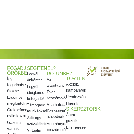
FOGADJ
SEGÍTENÉL?
ÖRÖKBE
RÓLUNK
EZ
Legyél
TÖRTÉNT
Így
Az
önkéntes
Akciók,
fogadhatsz
alapítvány
Legyél
kampányok
örökbe
Éves
ideiglenes
Rendezvényeink
Érdemes
beszámolók
befogadó!
megfontolni
Híreink
Átláthatóság
Támogasd
SIKERSZTORIK
Örökbefogadói
munkánkat!
Közhasznúsági
Álom
nyilatkozat
jelentések
Adó egy
gazdik
Gazdira
százalékról
Adományozási
Elismeréseink
várnak
beszámolók
Virtuális