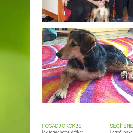
FOGADJ ÖRÖKBE
SEGÍTENÉ
Így fogadhatsz örökbe
Legyél önké