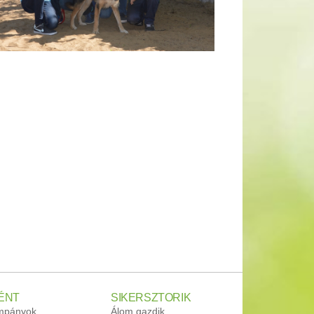
ÉNT
SIKERSZTORIK
ampányok
Álom gazdik