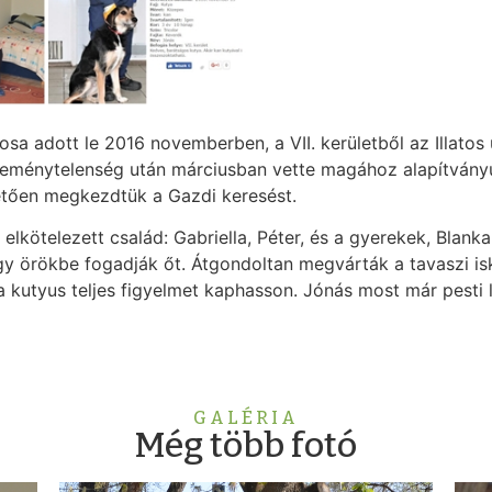
sa adott le 2016 novemberben, a VII. kerületből az Illatos
p reménytelenség után márciusban vette magához alapítvány
etően megkezdtük a Gazdi keresést.
kötelezett család: Gabriella, Péter, és a gyerekek, Blanka
y örökbe fogadják őt. Átgondoltan megvárták a tavaszi is
a kutyus teljes figyelmet kaphasson. Jónás most már pesti 
GALÉRIA
Még több fotó