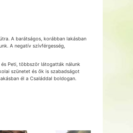
 útra. A barátságos, korábban lakásban
unk. A negatív szívférgesség,
 és Peti, többször látogatták nálunk
kolai szünetet és ők is szabadságot
lakásban él a Családdal boldogan.