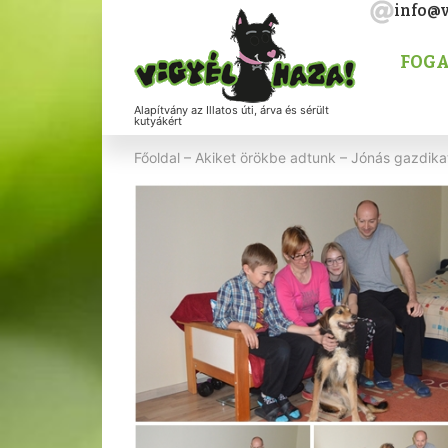
info@v
FOGA
Alapítvány az Illatos úti, árva és sérült
kutyákért
Főoldal
–
Akiket örökbe adtunk
–
Jónás gazdikat