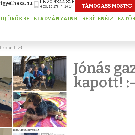
06 20 9344 826
igyelhaza.hu
TÁMOGASS MOST!
H-CS: 10-17h, P: 10-14h
DJ ÖRÖKBE
KIADVÁNYAINK
SEGÍTENÉL?
EZ TÖ
 kapott! :-)
Jónás ga
kapott! :-