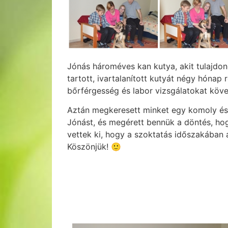
Jónás hároméves kan kutya, akit tulajdono
tartott, ivartalanított kutyát négy hóna
bőrférgesség és labor vizsgálatokat köv
Aztán megkeresett minket egy komoly és el
Jónást, és megérett bennük a döntés, hog
vettek ki, hogy a szoktatás időszakában 
Köszönjük! 🙂