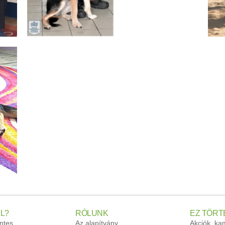
L?
RÓLUNK
EZ TÖRT
ntes
Az alapítvány
Akciók, k