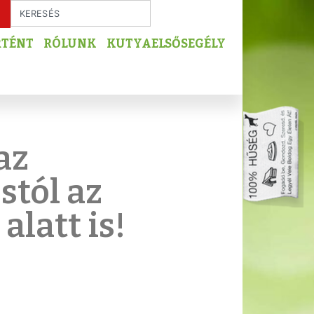
RTÉNT
RÓLUNK
KUTYAELSŐSEGÉLY
az
stól az
latt is!