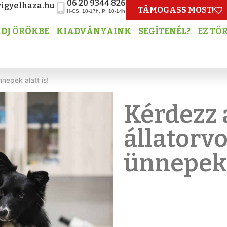
06 20 9344 826
igyelhaza.hu
TÁMOGASS MOST!
H-CS: 10-17h, P: 10-14h
DJ ÖRÖKBE
KIADVÁNYAINK
SEGÍTENÉL?
EZ TÖ
nepek alatt is!
Kérdezz 
állatorvo
ünnepek a