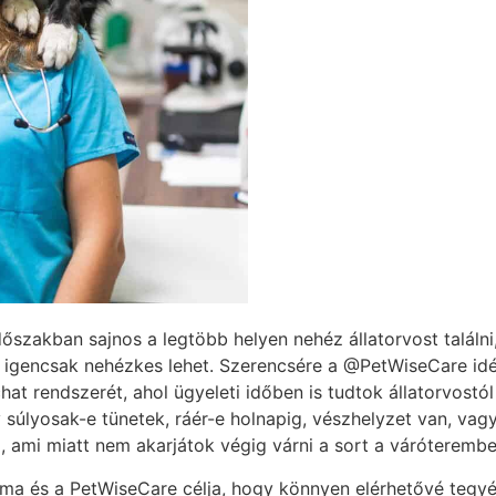
dőszakban sajnos a legtöbb helyen nehéz állatorvost találn
 igencsak nehézkes lehet. Szerencsére a @PetWiseCare idén 
chat rendszerét, ahol ügyeleti időben is tudtok állatorvost
 súlyosak-e tünetek, ráér-e holnapig, vészhelyzet van, vagy
l, ami miatt nem akarjátok végig várni a sort a váróterembe
Pálma és a PetWiseCare célja, hogy könnyen elérhetővé tegy