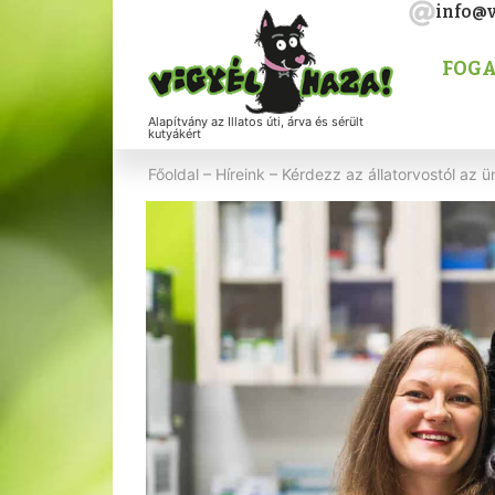
info@v
FOGA
Alapítvány az Illatos úti, árva és sérült
kutyákért
Főoldal
–
Híreink
–
Kérdezz az állatorvostól az ün