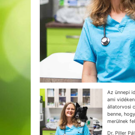
Az ünnepi i
ami vidéken
állatorvosi 
benne, hogy
merülnek fe
Dr. Piller 