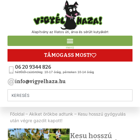
Alapítvány az Illatos úti, árva és sérült kutyákért
menü
TÁMOGASS MOST!
06 20 9344 826
hétfőtől-csütörtökig: 10-17 óráig, pénteken 10-14 óráig
info@vigyelhaza.hu
Főoldal
–
Akiket örökbe adtunk
–
Kesu hosszú gyógyulás
után végre gazdit kapott!
Kesu hosszú