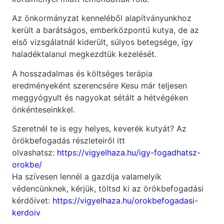
Az önkormányzat kenneléből alapítványunkhoz
került a barátságos, emberközpontú kutya, de az
első vizsgálatnál kiderült, súlyos betegsége, így
haladéktalanul megkezdtük kezelését.
A hosszadalmas és költséges terápia
eredményeként szerencsére Kesu már teljesen
meggyógyult és nagyokat sétált a hétvégéken
önkénteseinkkel.
Szeretnél te is egy helyes, keverék kutyát? Az
örökbefogadás részleteiről itt
olvashatsz:
https://vigyelhaza.hu/igy-fogadhatsz-
orokbe/
Ha szívesen lennél a gazdija valamelyik
védencünknek, kérjük, töltsd ki az örökbefogadási
kérdőívet:
https://vigyelhaza.hu/orokbefogadasi-
kerdoiv