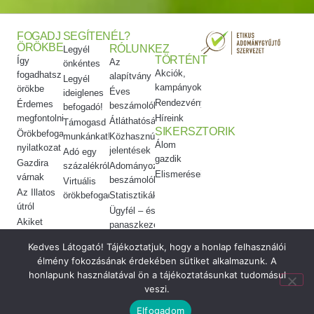
FOGADJ
SEGÍTENÉL?
ÖRÖKBE
RÓLUNK
EZ
Legyél
TÖRTÉNT
Így
Az
önkéntes
Akciók,
fogadhatsz
alapítvány
Legyél
kampányok
örökbe
Éves
ideiglenes
Rendezvényeink
Érdemes
beszámolók
befogadó!
megfontolni
Híreink
Átláthatóság
Támogasd
SIKERSZTORIK
Örökbefogadói
munkánkat!
Közhasznúsági
Álom
nyilatkozat
jelentések
Adó egy
gazdik
Gazdira
százalékról
Adományozási
Elismeréseink
várnak
beszámolók
Virtuális
Az Illatos
örökbefogadás
Statisztikák
útról
Ügyfél – és
Akiket
panaszkezelés
örökbe
Etikai
Kedves Látogató! Tájékoztatjuk, hogy a honlap felhasználói
adtunk
kódex
élmény fokozásának érdekében sütiket alkalmazunk. A
Meggyógyítottuk
honlapunk használatával ön a tájékoztatásunkat tudomásul
veszi.
© 2026 Vigyél Haza Alapítvány ·
made by
Elfogadom