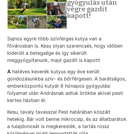
gyógyulás után
végre gazdit
kapott!
Sajnos egyre több szívférges kutya van a
fővárosban is. Kesu olyan szerencsés, hogy időben
kiderült a betegsége és így sikerült
meggyógyítanunk, majd gazdit is kapott!
A
hatéves keverék kutyus egy éve került
gondozásunkba szív- és bőrférgesen. A barátságos,
emberközpontú kutyát 8 hónapos gyógyulási
folyamat után Andrásnak adtuk örökbe akivel pesti
kertes házban él.
Kesu, tavaly tavasszal Pest határában kószált
hetekig. Bár volt benne mikrocsip, és az állatbarátok
a tulajdonosát is megkeresték, a tartás rossz
körülményei miatt lemondatták róla.