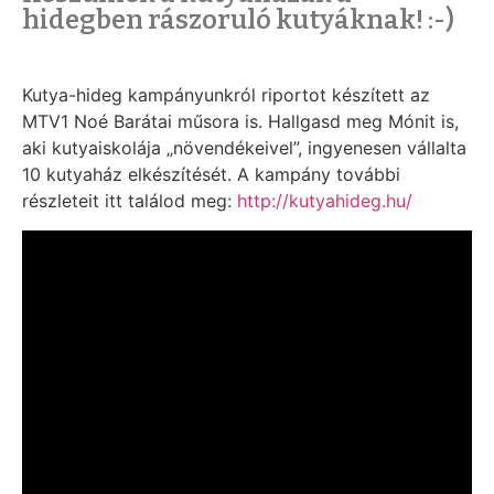
hidegben rászoruló kutyáknak! :-)
Kutya-hideg kampányunkról riportot készített az
MTV1 Noé Barátai műsora is. Hallgasd meg Mónit is,
aki kutyaiskolája „növendékeivel”, ingyenesen vállalta
10 kutyaház elkészítését. A kampány további
részleteit itt találod meg:
http://kutyahideg.hu/