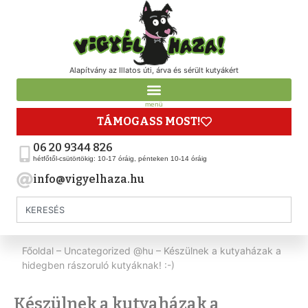
Alapítvány az Illatos úti, árva és sérült kutyákért
menü
TÁMOGASS MOST!
06 20 9344 826
hétfőtől-csütörtökig: 10-17 óráig, pénteken 10-14 óráig
info@vigyelhaza.hu
Főoldal
–
Uncategorized @hu
–
Készülnek a kutyaházak a
hidegben rászoruló kutyáknak! :-)
Készülnek a kutyaházak a