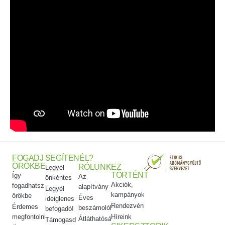
FOGADJ
SEGÍTENÉL?
ÖRÖKBE
RÓLUNK
EZ
Legyél
TÖRTÉNT
Így
Az
önkéntes
Akciók,
fogadhatsz
alapítvány
Legyél
kampányok
örökbe
Éves
ideiglenes
Rendezvényeink
Érdemes
beszámolók
befogadó!
megfontolni
Híreink
Átláthatóság
Támogasd