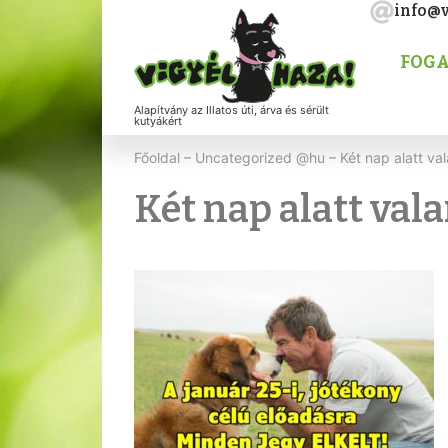
info@v
FOGA
Alapítvány az Illatos úti, árva és sérült
kutyákért
Főoldal
–
Uncategorized @hu
–
Két nap alatt va
Két nap alatt val