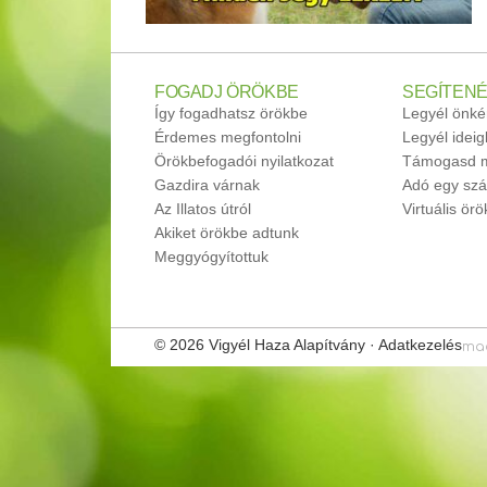
FOGADJ ÖRÖKBE
SEGÍTENÉ
Így fogadhatsz örökbe
Legyél önké
Érdemes megfontolni
Legyél idei
Örökbefogadói nyilatkozat
Támogasd m
Gazdira várnak
Adó egy szá
Az Illatos útról
Virtuális ör
Akiket örökbe adtunk
Meggyógyítottuk
© 2026 Vigyél Haza Alapítvány ·
Adatkezelés
ma