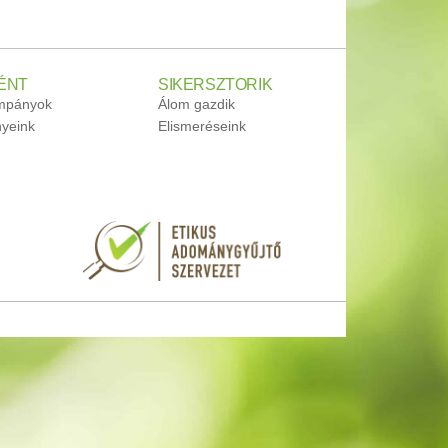
ÉNT
SIKERSZTORIK
ampányok
Álom gazdik
yeink
Elismeréseink