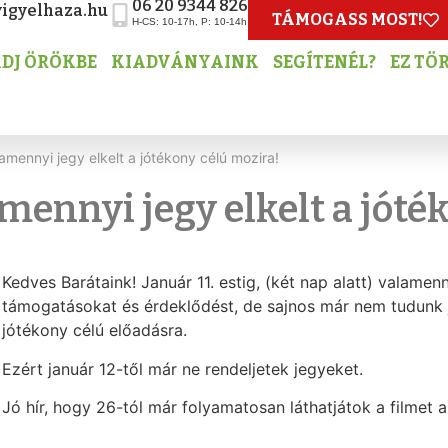
06 20 9344 826
igyelhaza.hu
TÁMOGASS MOST!
H-CS: 10-17h, P: 10-14h
DJ ÖRÖKBE
KIADVÁNYAINK
SEGÍTENÉL?
EZ TÖ
lamennyi jegy elkelt a jótékony célú mozira!
amennyi jegy elkelt a jóté
Kedves Barátaink! Január 11. estig, (két nap alatt) valamen
támogatásokat és érdeklődést, de sajnos már nem tudunk je
jótékony célú előadásra.
Ezért január 12-től már ne rendeljetek jegyeket.
Jó hír, hogy 26-tól már folyamatosan láthatjátok a filmet