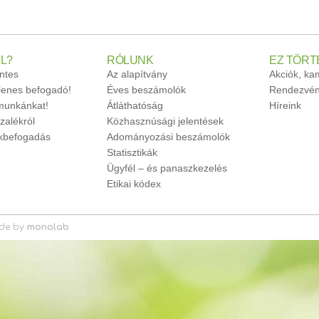
L?
RÓLUNK
EZ TÖRT
ntes
Az alapítvány
Akciók, k
glenes befogadó!
Éves beszámolók
Rendezvén
unkánkat!
Átláthatóság
Híreink
zalékról
Közhasznúsági jelentések
ökbefogadás
Adományozási beszámolók
Statisztikák
Ügyfél – és panaszkezelés
Etikai kódex
de by
monolab