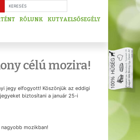
RTÉNT
RÓLUNK
KUTYAELSŐSEGÉLY
kony célú mozira!
nyi jegy elfogyott! Köszönjük az eddigi
gyeket biztosítani a január 25-i
 a nagyobb mozikban!