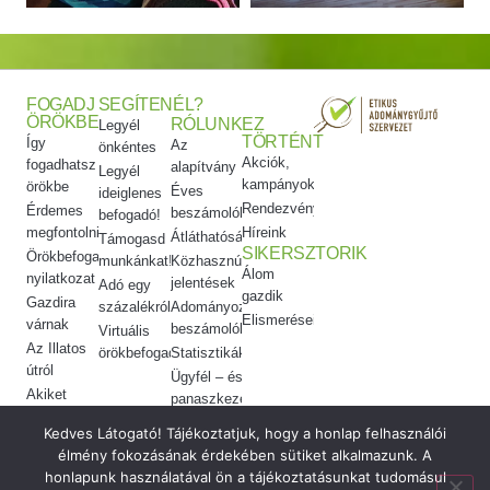
FOGADJ
SEGÍTENÉL?
ÖRÖKBE
RÓLUNK
EZ
Legyél
TÖRTÉNT
Így
Az
önkéntes
Akciók,
fogadhatsz
alapítvány
Legyél
kampányok
örökbe
Éves
ideiglenes
Rendezvényeink
Érdemes
beszámolók
befogadó!
megfontolni
Híreink
Átláthatóság
Támogasd
SIKERSZTORIK
Örökbefogadói
munkánkat!
Közhasznúsági
Álom
nyilatkozat
jelentések
Adó egy
gazdik
Gazdira
százalékról
Adományozási
Elismeréseink
várnak
beszámolók
Virtuális
Az Illatos
örökbefogadás
Statisztikák
útról
Ügyfél – és
Akiket
panaszkezelés
örökbe
Etikai
Kedves Látogató! Tájékoztatjuk, hogy a honlap felhasználói
adtunk
kódex
élmény fokozásának érdekében sütiket alkalmazunk. A
Meggyógyítottuk
honlapunk használatával ön a tájékoztatásunkat tudomásul