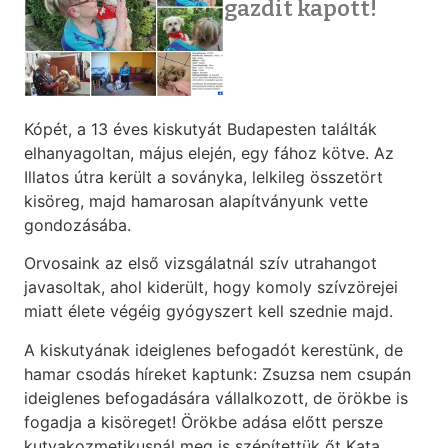
gazdit kapott!
Kópét, a 13 éves kiskutyát Budapesten találták
elhanyagoltan, május elején, egy fához kötve. Az
Illatos útra került a soványka, lelkileg összetört
kisöreg, majd hamarosan alapítványunk vette
gondozásába.
Orvosaink az első vizsgálatnál szív utrahangot
javasoltak, ahol kiderült, hogy komoly szívzörejei
miatt élete végéig gyógyszert kell szednie majd.
A kiskutyának ideiglenes befogadót kerestünk, de
hamar csodás híreket kaptunk: Zsuzsa nem csupán
ideiglenes befogadására vállalkozott, de örökbe is
fogadja a kisöreget! Örökbe adása előtt persze
kutyakozmetikusnál meg is szépítettük őt Kata