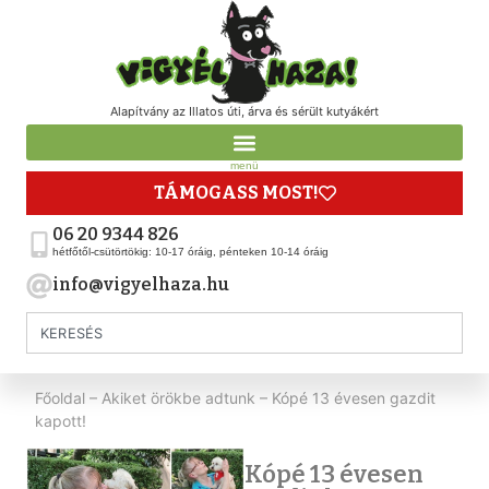
Alapítvány az Illatos úti, árva és sérült kutyákért
menü
TÁMOGASS MOST!
06 20 9344 826
hétfőtől-csütörtökig: 10-17 óráig, pénteken 10-14 óráig
info@vigyelhaza.hu
Főoldal
–
Akiket örökbe adtunk
–
Kópé 13 évesen gazdit
kapott!
Kópé 13 évesen