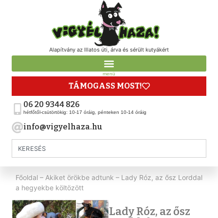
Alapítvány az Illatos úti, árva és sérült kutyákért
menü
TÁMOGASS MOST!
06 20 9344 826
hétfőtől-csütörtökig: 10-17 óráig, pénteken 10-14 óráig
info@vigyelhaza.hu
Főoldal
–
Akiket örökbe adtunk
–
Lady Róz, az ősz Lorddal
a hegyekbe költözött
Lady Róz, az ősz