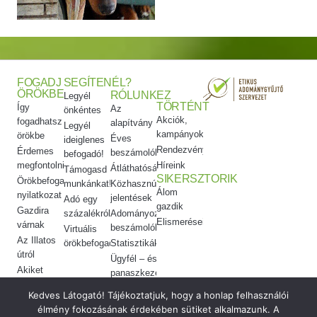
FOGADJ
SEGÍTENÉL?
ÖRÖKBE
RÓLUNK
EZ
Legyél
TÖRTÉNT
Így
Az
önkéntes
Akciók,
fogadhatsz
alapítvány
Legyél
kampányok
örökbe
Éves
ideiglenes
Rendezvényeink
Érdemes
beszámolók
befogadó!
megfontolni
Híreink
Átláthatóság
Támogasd
SIKERSZTORIK
Örökbefogadói
munkánkat!
Közhasznúsági
Álom
nyilatkozat
jelentések
Adó egy
gazdik
Gazdira
százalékról
Adományozási
Elismeréseink
várnak
beszámolók
Virtuális
Az Illatos
örökbefogadás
Statisztikák
útról
Ügyfél – és
Akiket
panaszkezelés
örökbe
Etikai
Kedves Látogató! Tájékoztatjuk, hogy a honlap felhasználói
adtunk
kódex
élmény fokozásának érdekében sütiket alkalmazunk. A
Meggyógyítottuk