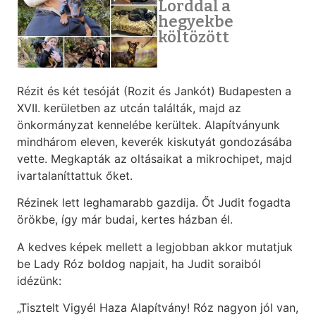
Lorddal a
hegyekbe
költözött
Rézit és két tesóját (Rozit és Jankót) Budapesten a
XVII. kerületben az utcán találták, majd az
önkormányzat kennelébe kerültek. Alapítványunk
mindhárom eleven, keverék kiskutyát gondozásába
vette. Megkapták az oltásaikat a mikrochipet, majd
ivartalaníttattuk őket.
Rézinek lett leghamarabb gazdija. Őt Judit fogadta
örökbe, így már budai, kertes házban él.
A kedves képek mellett a legjobban akkor mutatjuk
be Lady Róz boldog napjait, ha Judit soraiból
idézünk:
„Tisztelt Vigyél Haza Alapítvány! Róz nagyon jól van,