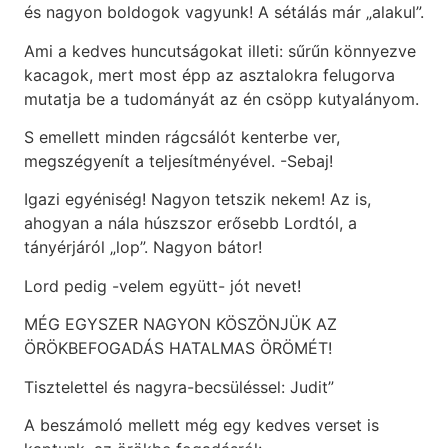
és nagyon boldogok vagyunk! A sétálás már „alakul”.
Ami a kedves huncutságokat illeti: sűrűn könnyezve
kacagok, mert most épp az asztalokra felugorva
mutatja be a tudományát az én csöpp kutyalányom.
S emellett minden rágcsálót kenterbe ver,
megszégyenít a teljesítményével. -Sebaj!
Igazi egyéniség! Nagyon tetszik nekem! Az is,
ahogyan a nála húszszor erősebb Lordtól, a
tányérjáról „lop”. Nagyon bátor!
Lord pedig -velem együtt- jót nevet!
MÉG EGYSZER NAGYON KÖSZÖNJÜK AZ
ÖRÖKBEFOGADÁS HATALMAS ÖRÖMÉT!
Tisztelettel és nagyra-becsüléssel: Judit”
A beszámoló mellett még egy kedves verset is