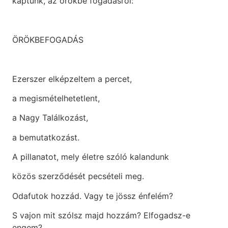
kaptunk, az örökbe fogadásról:
ÖRÖKBEFOGADÁS
Ezerszer elképzeltem a percet,
a megismételhetetlent,
a Nagy Találkozást,
a bemutatkozást.
A pillanatot, mely életre szóló kalandunk
közös szerződését pecsételi meg.
Odafutok hozzád. Vagy te jössz énfelém?
S vajon mit szólsz majd hozzám? Elfogadsz-e
engem?