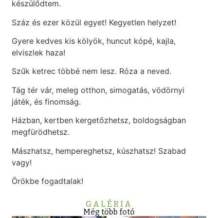
készülődtem.
Száz és ezer közül egyet! Kegyetlen helyzet!
Gyere kedves kis kölyök, huncut kópé, kajla,
elviszlek haza!
Szűk ketrec többé nem lesz. Róza a neved.
Tág tér vár, meleg otthon, simogatás, vödörnyi
játék, és finomság.
Házban, kertben kergetőzhetsz, boldogságban
megfürödhetsz.
Mászhatsz, hempereghetsz, kúszhatsz! Szabad
vagy!
Örökbe fogadtalak!
GALÉRIA
Még több fotó