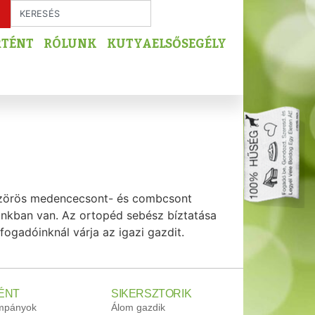
RTÉNT
RÓLUNK
KUTYAELSŐSEGÉLY
bbszörös medencecsont- és combcsont
ásunkban van. Az ortopéd sebész bíztatása
fogadóinknál várja az igazi gazdit.
ÉNT
SIKERSZTORIK
ampányok
Álom gazdik