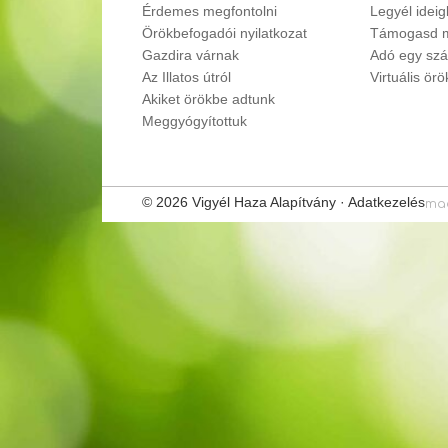
Érdemes megfontolni
Legyél idei
Örökbefogadói nyilatkozat
Támogasd m
Gazdira várnak
Adó egy szá
Az Illatos útról
Virtuális ör
Akiket örökbe adtunk
Meggyógyítottuk
© 2026 Vigyél Haza Alapítvány ·
Adatkezelés
ma