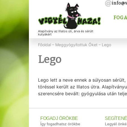
info@v
FOGA
Alapítvány az Illatos úti, árva és sérült
kutyákért
Főoldal
–
Meggyógyítottuk Őket
–
Lego
Lego
Lego lett a neve ennek a súlyosan sérül
töréssel került az Illatos útra. Alapítvá
szerencsére bevált: gyógyulása után telje
FOGADJ ÖRÖKBE
SEGÍTENÉ
Így fogadhatsz örökbe
Legyél önké