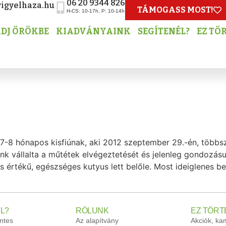
06 20 9344 826
igyelhaza.hu
TÁMOGASS MOST!
H-CS: 10-17h, P: 10-14h
DJ ÖRÖKBE
KIADVÁNYAINK
SEGÍTENÉL?
EZ TÖ
t, 7-8 hónapos kisfiúnak, aki 2012 szeptember 29.-én, tö
nyunk vállalta a műtétek elvégeztetését és jelenleg gondoz
s értékű, egészséges kutyus lett belőle. Most ideiglenes be
L?
RÓLUNK
EZ TÖRT
ntes
Az alapítvány
Akciók, k