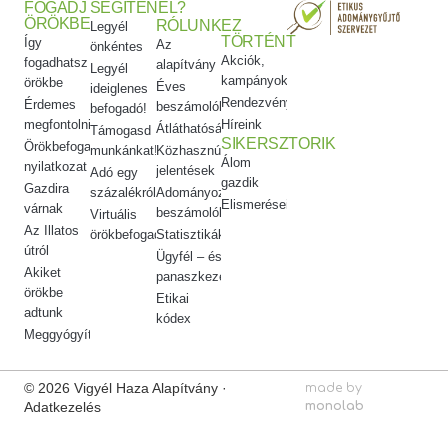
FOGADJ
SEGÍTENÉL?
ÖRÖKBE
RÓLUNK
EZ
Legyél
TÖRTÉNT
Így
Az
önkéntes
Akciók,
fogadhatsz
alapítvány
Legyél
kampányok
örökbe
Éves
ideiglenes
Rendezvényeink
Érdemes
beszámolók
befogadó!
megfontolni
Híreink
Átláthatóság
Támogasd
SIKERSZTORIK
Örökbefogadói
munkánkat!
Közhasznúsági
Álom
nyilatkozat
jelentések
Adó egy
gazdik
Gazdira
százalékról
Adományozási
Elismeréseink
várnak
beszámolók
Virtuális
Az Illatos
örökbefogadás
Statisztikák
útról
Ügyfél – és
Akiket
panaszkezelés
örökbe
Etikai
adtunk
kódex
Meggyógyítottuk
© 2026 Vigyél Haza Alapítvány ·
made by
Adatkezelés
monolab