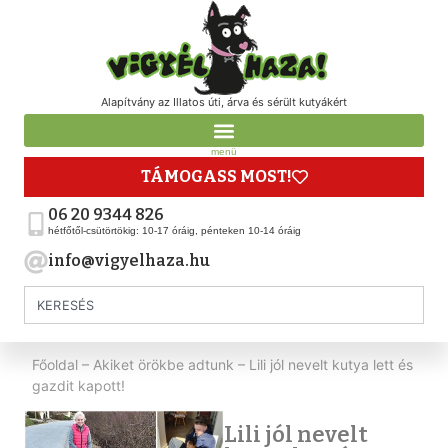
Alapítvány az Illatos úti, árva és sérült kutyákért
menü
TÁMOGASS MOST!
06 20 9344 826
hétfőtől-csütörtökig: 10-17 óráig, pénteken 10-14 óráig
info@vigyelhaza.hu
Főoldal
–
Akiket örökbe adtunk
–
Lili jól nevelt kutya lett és
gazdit kapott!
Lili jól nevelt