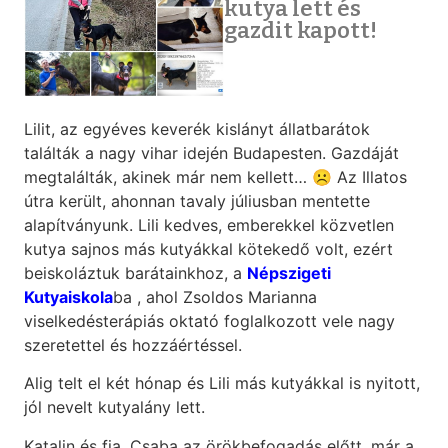
kutya lett és
gazdit kapott!
Lilit, az egyéves keverék kislányt állatbarátok
találták a nagy vihar idején Budapesten. Gazdáját
megtalálták, akinek már nem kellett… ☹ Az Illatos
útra került, ahonnan tavaly júliusban mentette
alapítványunk. Lili kedves, emberekkel közvetlen
kutya sajnos más kutyákkal kötekedő volt, ezért
beiskoláztuk barátainkhoz, a
Népszigeti
Kutyaiskola
ba , ahol Zsoldos Marianna
viselkedésterápiás oktató foglalkozott vele nagy
szeretettel és hozzáértéssel.
Alig telt el két hónap és Lili más kutyákkal is nyitott,
jól nevelt kutyalány lett.
Katalin és fia, Csaba az örökbefogadás előtt, már a