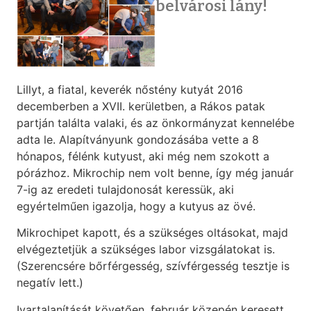
belvárosi lány!
Lillyt, a fiatal, keverék nőstény kutyát 2016
decemberben a XVII. kerületben, a Rákos patak
partján találta valaki, és az önkormányzat kennelébe
adta le. Alapítványunk gondozásába vette a 8
hónapos, félénk kutyust, aki még nem szokott a
pórázhoz. Mikrochip nem volt benne, így még január
7-ig az eredeti tulajdonosát keressük, aki
egyértelműen igazolja, hogy a kutyus az övé.
Mikrochipet kapott, és a szükséges oltásokat, majd
elvégeztetjük a szükséges labor vizsgálatokat is.
(Szerencsére bőrférgesség, szívférgesség tesztje is
negatív lett.)
Ivartalanítását követően, február közepén keresett