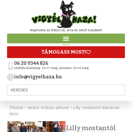
Alapítvány az Illatos úti, árva és sérült kutyákért
menü
TÁMOGASS MOST!
06 20 9344 826
hétfőtől-csütörtökig: 10-17 óráig, pénteken 10-14 óráig
info@vigyelhaza.hu
Főoldal
–
Akiket örökbe adtunk
–
Lilly mostantól belvárosi
lány!
Lilly mostantól