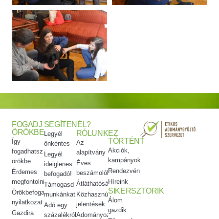
FOGADJ
SEGÍTENÉL?
ÖRÖKBE
RÓLUNK
EZ
Legyél
TÖRTÉNT
Így
Az
önkéntes
Akciók,
fogadhatsz
alapítvány
Legyél
kampányok
örökbe
Éves
ideiglenes
Rendezvényeink
Érdemes
beszámolók
befogadó!
megfontolni
Híreink
Átláthatóság
Támogasd
SIKERSZTORIK
Örökbefogadói
munkánkat!
Közhasznúsági
Álom
nyilatkozat
jelentések
Adó egy
gazdik
Gazdira
százalékról
Adományozási