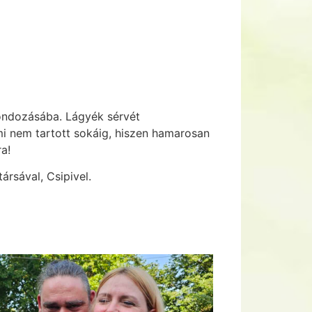
 gondozásába. Lágyék sérvét
ami nem tartott sokáig, hiszen hamarosan
a!
ársával, Csipivel.