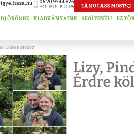
06 20 9344 826
igyelhaza.hu
TÁMOGASS MOST!
H-CS: 10-17h, P: 10-14h
DJ ÖRÖKBE
KIADVÁNYAINK
SEGÍTENÉL?
EZ TÖ
en Érdre költözött!
Lizy, Pin
Érdre köl