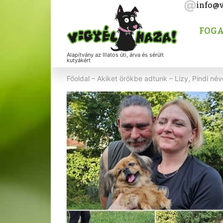
info@v
FOGA
Alapítvány az Illatos úti, árva és sérült
kutyákért
Főoldal
–
Akiket örökbe adtunk
–
Lizy, Pindi név