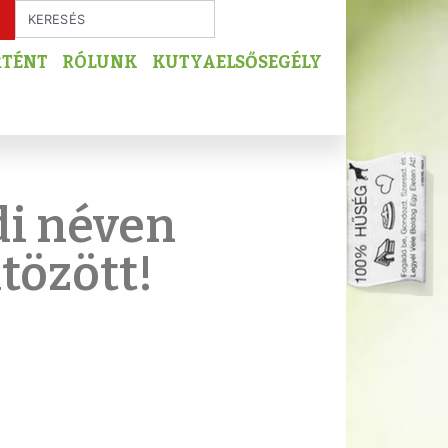
RTÉNT
RÓLUNK
KUTYAELSŐSEGÉLY
di néven
tözött!