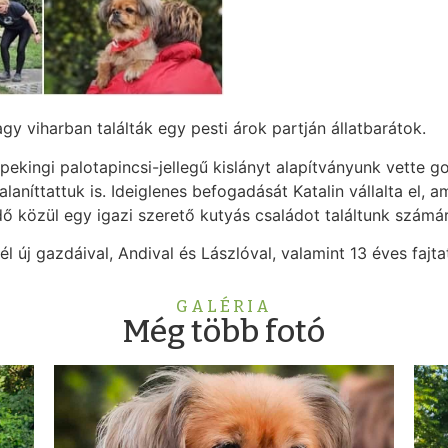
gy viharban találták egy pesti árok partján állatbarátok.
 pekingi palotapincsi-jellegű kislányt alapítványunk vette
laníttattuk is. Ideiglenes befogadását Katalin vállalta el, 
ő közül egy igazi szerető kutyás családot találtunk számár
 új gazdáival, Andival és Lászlóval, valamint 13 éves fajtat
GALÉRIA
Még több fotó