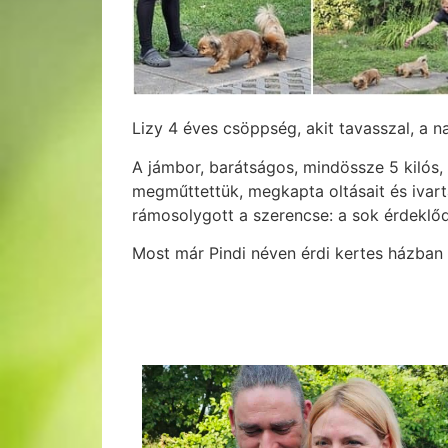
Lizy 4 éves csöppség, akit tavasszal, a na
A jámbor, barátságos, mindössze 5 kilós,
megműttettük, megkapta oltásait és ivarta
rámosolygott a szerencse: a sok érdeklőd
Most már Pindi néven érdi kertes házban él