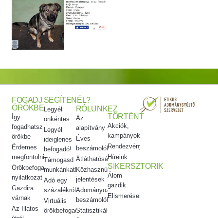
FOGADJ
SEGÍTENÉL?
ÖRÖKBE
RÓLUNK
EZ
Legyél
TÖRTÉNT
Így
Az
önkéntes
Akciók,
fogadhatsz
alapítvány
Legyél
kampányok
örökbe
Éves
ideiglenes
Rendezvényeink
Érdemes
beszámolók
befogadó!
megfontolni
Híreink
Átláthatóság
Támogasd
SIKERSZTORIK
Örökbefogadói
munkánkat!
Közhasznúsági
Álom
nyilatkozat
jelentések
Adó egy
gazdik
Gazdira
százalékról
Adományozási
Elismeréseink
várnak
beszámolók
Virtuális
Az Illatos
örökbefogadás
Statisztikák