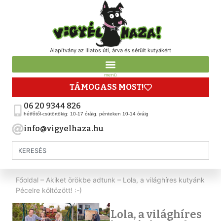
Alapítvány az Illatos úti, árva és sérült kutyákért
menü
TÁMOGASS MOST!
06 20 9344 826
hétfőtől-csütörtökig: 10-17 óráig, pénteken 10-14 óráig
info@vigyelhaza.hu
Főoldal
–
Akiket örökbe adtunk
–
Lola, a világhíres kutyánk
Pécelre költözött! :-)
Lola, a világhíres