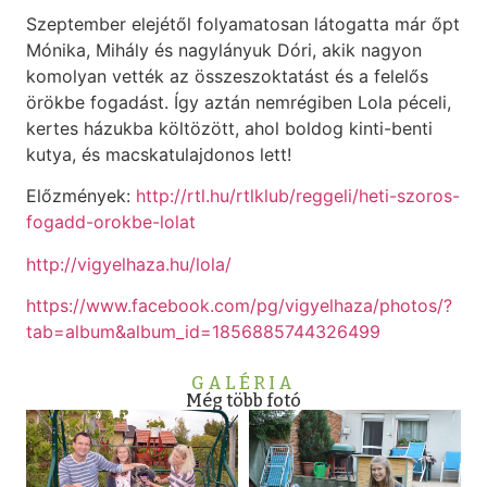
Szeptember elejétől folyamatosan látogatta már őpt
Mónika, Mihály és nagylányuk Dóri, akik nagyon
komolyan vették az összeszoktatást és a felelős
örökbe fogadást. Így aztán nemrégiben Lola péceli,
kertes házukba költözött, ahol boldog kinti-benti
kutya, és macskatulajdonos lett!
Előzmények:
http://rtl.hu/rtlklub/reggeli/heti-szoros-
fogadd-orokbe-lolat
http://vigyelhaza.hu/lola/
https://www.facebook.com/pg/vigyelhaza/photos/?
tab=album&album_id=1856885744326499
GALÉRIA
Még több fotó