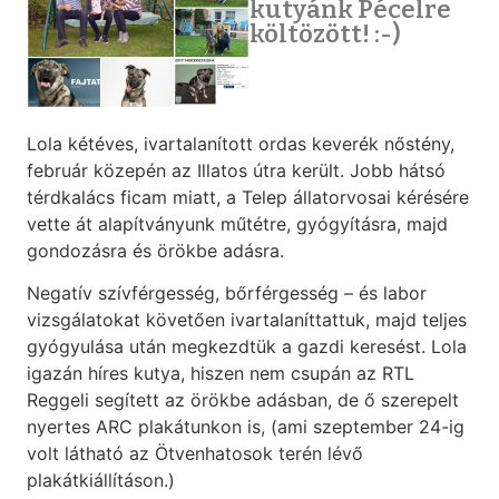
kutyánk Pécelre
költözött! :-)
Lola kétéves, ivartalanított ordas keverék nőstény,
február közepén az Illatos útra került. Jobb hátsó
térdkalács ficam miatt, a Telep állatorvosai kérésére
vette át alapítványunk műtétre, gyógyításra, majd
gondozásra és örökbe adásra.
Negatív szívférgesség, bőrférgesség – és labor
vizsgálatokat követően ivartalaníttattuk, majd teljes
gyógyulása után megkezdtük a gazdi keresést. Lola
igazán híres kutya, hiszen nem csupán az RTL
Reggeli segített az örökbe adásban, de ő szerepelt
nyertes ARC plakátunkon is, (ami szeptember 24-ig
volt látható az Ötvenhatosok terén lévő
plakátkiállításon.)