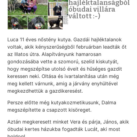
hajléktalanságból
óbudai villára
váltott :-)
Luca 11 éves nőstény kutya. Gazdái hajléktalanok
voltak, akik kényszerűségből februárban leadták őt
az Illatos útra. Alapítványunk hamarosan
gondozásába vette a szomorú, szelíd kiskutyát,
hogy megszépítse utolsó éveit és hűséges gazdit
keressen neki. Oltása és ivartalanítása után még
meg kellett várnunk, amig a járvány enyhültével
megkezdhettük a gazdikeresést.
Persze előtte még kutyakozmetikusunk, Dalma
megszépítette a csapzott kisöreget.
Aztán megkeresett minket Vera és párja, János, akik
óbudai kertes házukba fogadták Lucát, aki most
boldog!