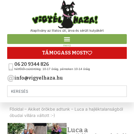
Alapítvány az Illatos úti, árva és sérült kutyákért
menü
TÁMOGASS MOST!
06 20 9344 826
hétfőtől-csütörtökig: 10-17 óráig, pénteken 10-14 óráig
info@vigyelhaza.hu
Főoldal
–
Akiket örökbe adtunk
–
Luca a hajléktalanságból
óbudai villára váltott :-)
Luca a