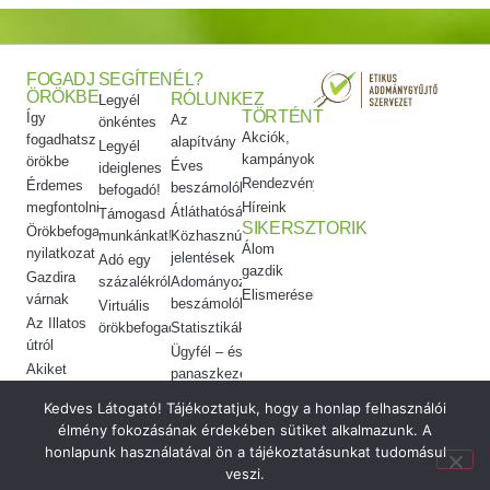
FOGADJ
SEGÍTENÉL?
ÖRÖKBE
RÓLUNK
EZ
Legyél
TÖRTÉNT
Így
Az
önkéntes
Akciók,
fogadhatsz
alapítvány
Legyél
kampányok
örökbe
Éves
ideiglenes
Rendezvényeink
Érdemes
beszámolók
befogadó!
megfontolni
Híreink
Átláthatóság
Támogasd
SIKERSZTORIK
Örökbefogadói
munkánkat!
Közhasznúsági
Álom
nyilatkozat
jelentések
Adó egy
gazdik
Gazdira
százalékról
Adományozási
Elismeréseink
várnak
beszámolók
Virtuális
Az Illatos
örökbefogadás
Statisztikák
útról
Ügyfél – és
Akiket
panaszkezelés
örökbe
Etikai
Kedves Látogató! Tájékoztatjuk, hogy a honlap felhasználói
adtunk
kódex
élmény fokozásának érdekében sütiket alkalmazunk. A
Meggyógyítottuk
honlapunk használatával ön a tájékoztatásunkat tudomásul
veszi.