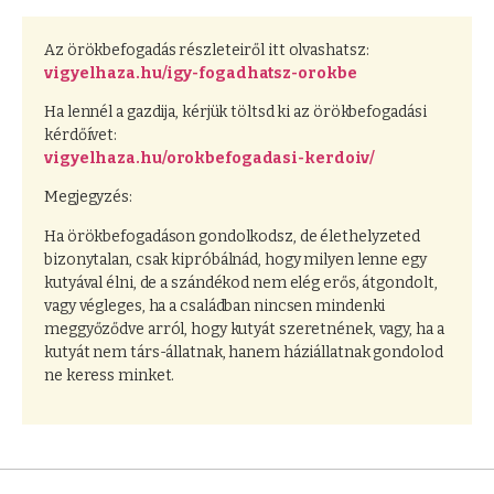
Az örökbefogadás részleteiről itt olvashatsz:
vigyelhaza.hu/igy-fogadhatsz-orokbe
Ha lennél a gazdija, kérjük töltsd ki az örökbefogadási
kérdőívet:
vigyelhaza.hu/orokbefogadasi-kerdoiv/
Megjegyzés:
Ha örökbefogadáson gondolkodsz, de élethelyzeted
bizonytalan, csak kipróbálnád, hogy milyen lenne egy
kutyával élni, de a szándékod nem elég erős, átgondolt,
vagy végleges, ha a családban nincsen mindenki
meggyőződve arról, hogy kutyát szeretnének, vagy, ha a
kutyát nem társ-állatnak, hanem háziállatnak gondolod
ne keress minket.