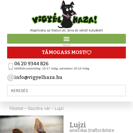
Alapítvány az Illatos úti, árva és sérült kutyákért
menü
TÁMOGASS MOST!
06 20 9344 826
hétfőtől-csütörtökig: 10-17 óráig, pénteken 10-14 óráig
info@vigyelhaza.hu
Főoldal
–
Gazdira vár
–
Lujzi
Lujzi
amerikai Staffordshire