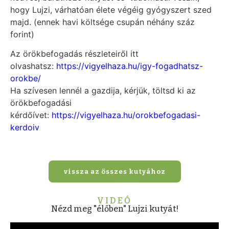
hogy Lujzi, várhatóan élete végéig gyógyszert szed
majd. (ennek havi költsége csupán néhány száz
forint)
Az örökbefogadás részleteiről itt
olvashatsz:
https://vigyelhaza.hu/igy-fogadhatsz-
orokbe/
Ha szívesen lennél a gazdija, kérjük, töltsd ki az
örökbefogadási
kérdőívet:
https://vigyelhaza.hu/orokbefogadasi-
kerdoiv
vissza az összes kutyához
VIDEÓ
Nézd meg "élőben" Lujzi kutyát!