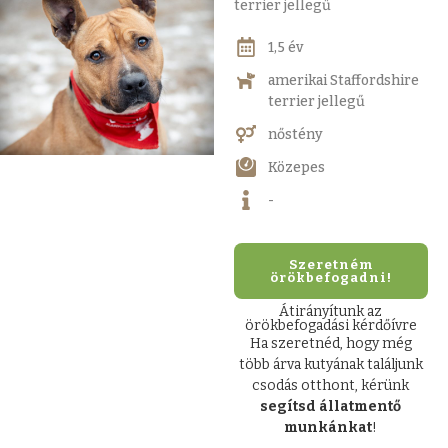
terrier jellegű
1,5 év
amerikai Staffordshire
terrier jellegű
nőstény
Közepes
-
Szeretném
örökbefogadni!
Átirányítunk az
örökbefogadási kérdőívre
Ha szeretnéd, hogy még
több árva kutyának találjunk
csodás otthont, kérünk
segítsd állatmentő
munkánkat
!