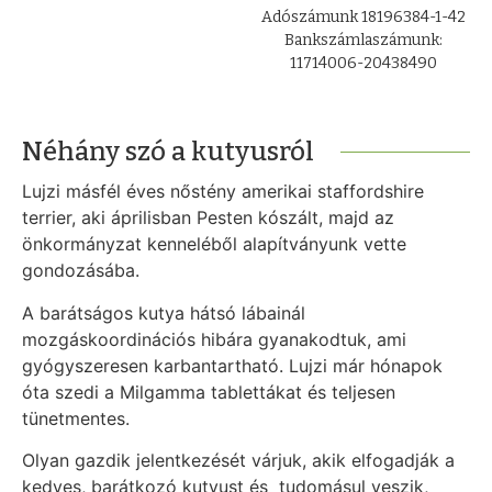
Adószámunk 18196384-1-42
Bankszámlaszámunk:
11714006-20438490
Néhány szó a kutyusról
Lujzi másfél éves nőstény amerikai staffordshire
terrier, aki áprilisban Pesten kószált, majd az
önkormányzat kenneléből alapítványunk vette
gondozásába.
A barátságos kutya hátsó lábainál
mozgáskoordinációs hibára gyanakodtuk, ami
gyógyszeresen karbantartható. Lujzi már hónapok
óta szedi a Milgamma tablettákat és teljesen
tünetmentes.
Olyan gazdik jelentkezését várjuk, akik elfogadják a
kedves, barátkozó kutyust és tudomásul veszik,