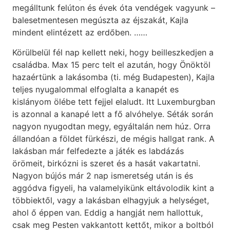
megálltunk felúton és évek óta vendégek vagyunk –
balesetmentesen megúszta az éjszakát, Kajla
mindent elintézett az erdőben. ……
Körülbelül fél nap kellett neki, hogy beilleszkedjen a
családba. Max 15 perc telt el azután, hogy Önöktöl
hazaértünk a lakásomba (ti. még Budapesten), Kajla
teljes nyugalommal elfoglalta a kanapét es
kislányom ölébe tett fejjel elaludt. Itt Luxemburgban
is azonnal a kanapé lett a fő alvóhelye. Séták során
nagyon nyugodtan megy, egyáltalán nem húz. Orra
állandóan a földet fürkészi, de mégis hallgat rank. A
lakásban már felfedezte a játék es labdázás
örömeit, birkózni is szeret és a hasát vakartatni.
Nagyon bújós már 2 nap ismeretség után is és
aggódva figyeli, ha valamelyikünk eltávolodik kint a
többiektől, vagy a lakásban elhagyjuk a helységet,
ahol ő éppen van. Eddig a hangját nem hallottuk,
csak meg Pesten vakkantott kettőt, mikor a boltból