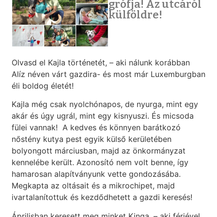
grófja! Az utcáról
külföldre!
Olvasd el Kajla történetét, – aki nálunk korábban
Alíz néven várt gazdira- és most már Luxemburgban
éli boldog életét!
Kajla még csak nyolchónapos, de nyurga, mint egy
akár és úgy ugrál, mint egy kisnyuszi. És micsoda
fülei vannak! A kedves és könnyen barátkozó
nőstény kutya pest egyik külső kerületében
bolyongott márciusban, majd az önkormányzat
kennelébe került. Azonosító nem volt benne, így
hamarosan alapítványunk vette gondozásába.
Megkapta az oltásait és a mikrochipet, majd
ivartalanítottuk és kezdődhetett a gazdi keresés!
Áprilisban keresett meg minket Kinga, – aki férjével,