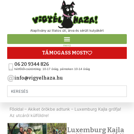
Alapítvány az Illatos úti, árva és sérült kutyákért
menü
TÁMOGASS MOST!
06 20 9344 826
hétfőtől-csütörtökig: 10-17 óráig, pénteken 10-14 óráig
info@vigyelhaza.hu
Főoldal
–
Akiket örökbe adtunk
–
Luxemburg Kajla grófja!
Az utcáról külföldre!
Luxemburg Kajla