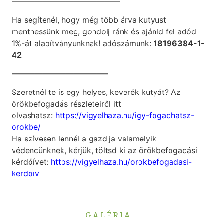
——————————————
Ha segítenél, hogy még több árva kutyust
menthessünk meg, gondolj ránk és ajánld fel adód
1%-át alapítványunknak! adószámunk:
18196384-1-
42
————————————–
Szeretnél te is egy helyes, keverék kutyát? Az
örökbefogadás részleteiről itt
olvashatsz:
https://vigyelhaza.hu/igy-fogadhatsz-
orokbe/
Ha szívesen lennél a gazdija valamelyik
védencünknek, kérjük, töltsd ki az örökbefogadási
kérdőívet:
https://vigyelhaza.hu/orokbefogadasi-
kerdoiv
GALÉRIA