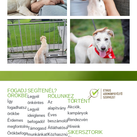
FOGADJ
SEGÍTENÉL?
ÖRÖKBE
RÓLUNK
EZ
Legyél
TÖRTÉNT
Így
Az
önkéntes
Akciók,
fogadhatsz
alapítvány
Legyél
kampányok
örökbe
Éves
ideiglenes
Rendezvényeink
Érdemes
beszámolók
befogadó!
megfontolni
Híreink
Átláthatóság
Támogasd
SIKERSZTORIK
Örökbefogadói
munkánkat!
Közhasznúsági