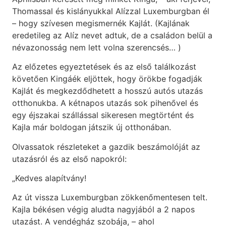
Thomassal és kislányukkal Alízzal Luxemburgban él
– hogy szívesen megismernék Kajlát. (Kajlának
eredetileg az Alíz nevet adtuk, de a családon belül a
névazonosság nem lett volna szerencsés… )
Az előzetes egyeztetések és az első találkozást
követően Kingáék eljöttek, hogy örökbe fogadják
Kajlát és megkezdődhetett a hosszú autós utazás
otthonukba. A kétnapos utazás sok pihenővel és
egy éjszakai szállással sikeresen megtörtént és
Kajla már boldogan játszik új otthonában.
Olvassatok részleteket a gazdik beszámolóját az
utazásról és az első napokról:
„Kedves alapítvány!
Az út vissza Luxemburgban zökkenőmentesen telt.
Kajla békésen végig aludta nagyjából a 2 napos
utazást. A vendégház szobája, – ahol