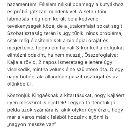
hazamentem. Félelem nélkül odamegy a kutyákhoz
es próbál játszani mindenkivel. A séta utáni
lábmosás még nem került be a kedvenc
tevékenységek közé, de a jutalomfalat sokat segít.
Szobatisztaság terén is úgy tűnik, nincs probléma,
csak még élesítenie kell a biológiai óráját és
megértenie, hogy nem hajnali 3-kor kell a dolgokat
elintézni odakint, ha nem muszáj, Összefoglalva:
Kajla a rövid, 2 napos ismeretség ellenére úgy
viselkedik, mintha velünk élne születése óta. Ö egy
nagy bohóc, aki állandóan puszit osztogat és az
ölünkbe ül .
Köszönjük Kingáéknak a kitartásukat, hogy Kajláért
ilyen messziről is eljöttek! Legyen történetük jó
példa azok számára is, akik olykor úgy érzik, hogy
már a város másik feléből hozzánk eljönni is
„nagyon messze van”