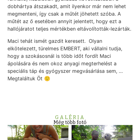
dobhártya átszakadt, amit ilyenkor már nem lehet
megmenteni, így csak a műtét jöhetett szóba. A
műtét az ő esetében annyit jelentett, hogy ezt a
hallójáratot teljes mértékben eltávolították-lezárták.
Maci tehát ismét gazdit keresett. Olyan
elkötelezett, türelmes EMBERT, aki vállalni tudja,
hogy a szokásosnál is több időt fordít Maci
ápolására és nem okoz anyagi megterhelést a
speciális táp és gyógyszer megvásárlása sem, …
Megtaláltuk Öt 🙂
GALÉRIA
Még több fotó