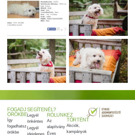
FOGADJ
SEGÍTENÉL?
ÖRÖKBE
RÓLUNK
EZ
Legyél
TÖRTÉNT
Így
Az
önkéntes
Akciók,
fogadhatsz
alapítvány
Legyél
kampányok
örökbe
Éves
ideiglenes