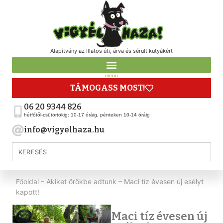
Alapítvány az Illatos úti, árva és sérült kutyákért
menü
TÁMOGASS MOST!
06 20 9344 826
hétfőtől-csütörtökig: 10-17 óráig, pénteken 10-14 óráig
info@vigyelhaza.hu
Főoldal
–
Akiket örökbe adtunk
–
Maci tíz évesen új esélyt
kapott!
Maci tíz évesen új