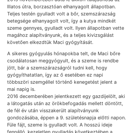
Illatos útra, borzasztóan elhanyagolt állapotban.
Teljes testén gyulladt volt a bőr, szemszárazság
betegsége elhanyagolt volt, így a kutya mindkét
szeme gennyes, gyulladt volt. Ilyen állapotban vette
magához alapítványunk, és a teljes kivizsgálást
követően elkezdtük Maci gyógyítását.
A sikeres gyógyulás hónapokba telt, de Maci bőre
csodálatosan meggyógyult, és a szeme is rendbe
jött, bár a szemszárazságról tudni kell, hogy
gyógyíthatatlan, így az ő esetében ez napi
többszöri szemgéllel történő kenegetést jelent a
mai napig is.
2016 decemberében jelentkezett egy gazdijelölt, aki
a látogatás után az örökbefogadás mellett döntött,
de fél év után visszakerült alapítványunk
gondozásába, éppen a 9. születésnapja előtti napon.
Füle fájt, szeme is gyulladt volt. A hosszú ideje
fennálló, kezeletlen gyulladás következtében a