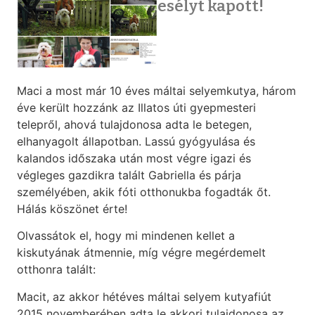
esélyt kapott!
Maci a most már 10 éves máltai selyemkutya, három
éve került hozzánk az Illatos úti gyepmesteri
telepről, ahová tulajdonosa adta le betegen,
elhanyagolt állapotban. Lassú gyógyulása és
kalandos időszaka után most végre igazi és
végleges gazdikra talált Gabriella és párja
személyében, akik fóti otthonukba fogadták őt.
Hálás köszönet érte!
Olvassátok el, hogy mi mindenen kellet a
kiskutyának átmennie, míg végre megérdemelt
otthonra talált:
Macit, az akkor hétéves máltai selyem kutyafiút
2015 novemberében adta le akkori tulajdonosa az