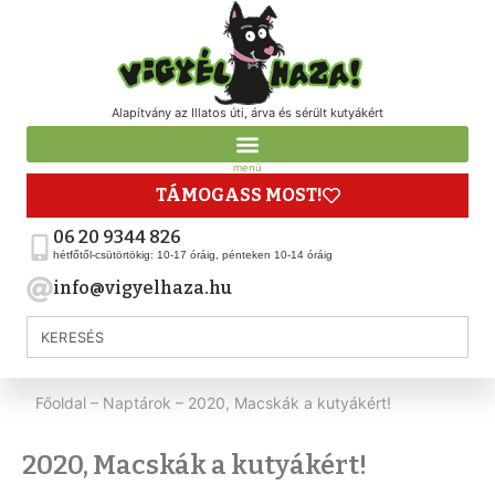
Alapítvány az Illatos úti, árva és sérült kutyákért
menü
TÁMOGASS MOST!
06 20 9344 826
hétfőtől-csütörtökig: 10-17 óráig, pénteken 10-14 óráig
info@vigyelhaza.hu
Főoldal
–
Naptárok
–
2020, Macskák a kutyákért!
2020, Macskák a kutyákért!