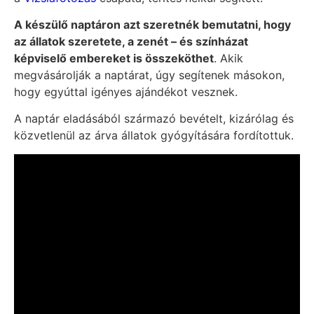
A készülő naptáron azt szeretnék bemutatni, hogy
az állatok szeretete, a zenét – és színházat
képviselő embereket is összeköthet
. Akik
megvásárolják a naptárat, úgy segítenek másokon,
hogy egyúttal igényes ajándékot vesznek.
A naptár eladásából származó bevételt, kizárólag és
közvetlenül az árva állatok gyógyítására fordítottuk.