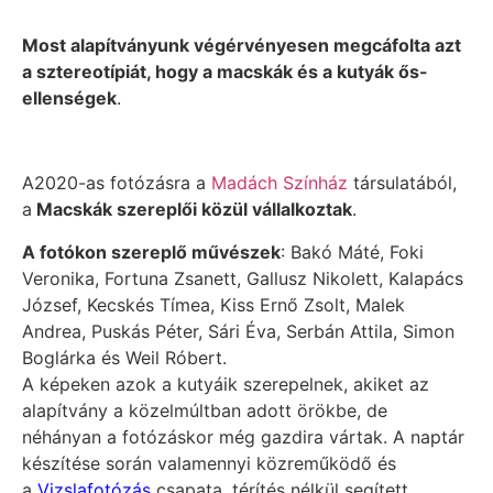
Most
alapítványunk végérvényesen megcáfolta azt
a sztereotípiát, hogy a macskák és a kutyák ős-
ellenségek
.
A2020-as fotózásra a
Madách Színház
társulatából,
a
Macskák szereplői közül vállalkoztak
.
A fotókon szereplő művészek
: Bakó Máté, Foki
Veronika, Fortuna Zsanett, Gallusz Nikolett, Kalapács
József, Kecskés Tímea, Kiss Ernő Zsolt, Malek
Andrea, Puskás Péter, Sári Éva, Serbán Attila, Simon
Boglárka és Weil Róbert.
A képeken azok a kutyáik szerepelnek, akiket az
alapítvány a közelmúltban adott örökbe, de
néhányan a fotózáskor még gazdira vártak. A naptár
készítése során valamennyi közreműködő és
a
Vizslafotózás
csapata, térítés nélkül segített.