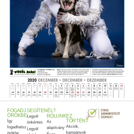
FOGADJ
SEGÍTENÉL?
ÖRÖKBE
RÓLUNK
EZ
Legyél
TÖRTÉNT
Így
Az
önkéntes
Akciók,
fogadhatsz
alapítvány
Legyél
kampányok
örökbe