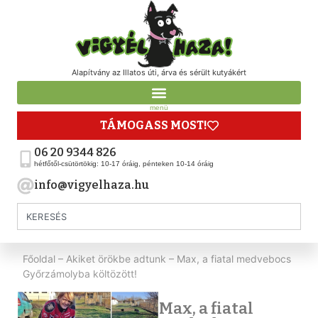
Alapítvány az Illatos úti, árva és sérült kutyákért
menü
TÁMOGASS MOST!
06 20 9344 826
hétfőtől-csütörtökig: 10-17 óráig, pénteken 10-14 óráig
info@vigyelhaza.hu
Főoldal
–
Akiket örökbe adtunk
–
Max, a fiatal medvebocs
Győrzámolyba költözött!
Max, a fiatal