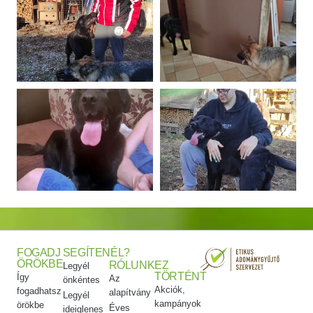
FOGADJ
SEGÍTENÉL?
ÖRÖKBE
RÓLUNK
EZ
Legyél
TÖRTÉNT
Így
Az
önkéntes
Akciók,
fogadhatsz
alapítvány
Legyél
kampányok
örökbe
Éves
ideiglenes