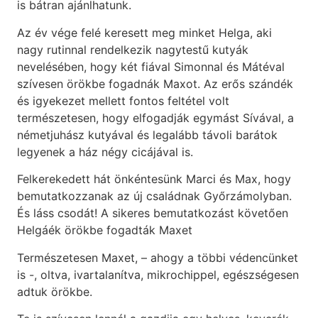
is bátran ajánlhatunk.
Az év vége felé keresett meg minket Helga, aki
nagy rutinnal rendelkezik nagytestű kutyák
nevelésében, hogy két fiával Simonnal és Mátéval
szívesen örökbe fogadnák Maxot. Az erős szándék
és igyekezet mellett fontos feltétel volt
természetesen, hogy elfogadják egymást Sívával, a
németjuhász kutyával és legalább távoli barátok
legyenek a ház négy cicájával is.
Felkerekedett hát önkéntesünk Marci és Max, hogy
bemutatkozzanak az új családnak Győrzámolyban.
És láss csodát! A sikeres bemutatkozást követően
Helgáék örökbe fogadták Maxet
Természetesen Maxet, – ahogy a többi védencünket
is -, oltva, ivartalanítva, mikrochippel, egészségesen
adtuk örökbe.