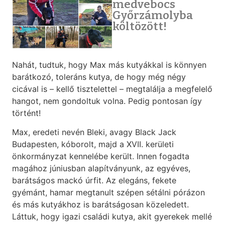
medvebocs
Győrzámolyba
költözött!
Nahát, tudtuk, hogy Max más kutyákkal is könnyen
barátkozó, toleráns kutya, de hogy még négy
cicával is – kellő tisztelettel – megtalálja a megfelelő
hangot, nem gondoltuk volna. Pedig pontosan így
történt!
Max, eredeti nevén Bleki, avagy Black Jack
Budapesten, kóborolt, majd a XVII. kerületi
önkormányzat kennelébe került. Innen fogadta
magához júniusban alapítványunk, az egyéves,
barátságos mackó úrfit. Az elegáns, fekete
gyémánt, hamar megtanult szépen sétálni pórázon
és más kutyákhoz is barátságosan közeledett.
Láttuk, hogy igazi családi kutya, akit gyerekek mellé