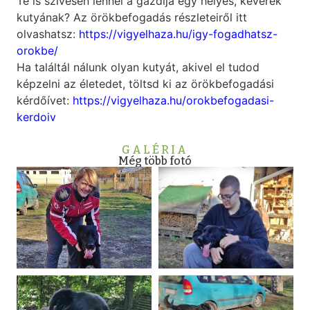
Te is szívesen lennél a gazdija egy helyes, keverék
kutyának? Az örökbefogadás részleteiről itt
olvashatsz:
https://vigyelhaza.hu/igy-fogadhatsz-
orokbe/
Ha találtál nálunk olyan kutyát, akivel el tudod
képzelni az életedet, töltsd ki az örökbefogadási
kérdőívet:
https://vigyelhaza.hu/orokbefogadasi-
kerdoiv
GALÉRIA
Még több fotó