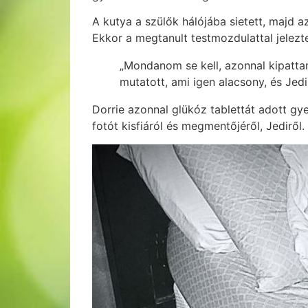
A kutya a szülők hálójába sietett, majd 
Ekkor a megtanult testmozdulattal jelezt
„Mondanom se kell, azonnal kipattan
mutatott, ami igen alacsony, és Jed
Dorrie azonnal glükóz tablettát adott gy
fotót kisfiáról és megmentőjéről, Jediről.