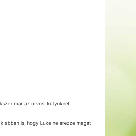
kszor már az orvosi kütyüknél
zik abban is, hogy Luke ne érezze magát