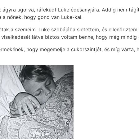
az ágyra ugorva, ráfeküdt Luke édesanyjára. Addig nem tágí
e a nőnek, hogy gond van Luke-kal.
tak a szemeim. Luke szobájába sietettem, és ellenőriztem 
i viselkedését látva biztos voltam benne, hogy még mindig e
ermekének, hogy megemelje a cukorszintjét, és míg várta, 