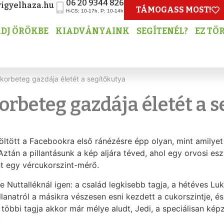
06 20 9344 826
igyelhaza.hu
TÁMOGASS MOST!
H-CS: 10-17h, P: 10-14h
DJ ÖRÖKBE
KIADVÁNYAINK
SEGÍTENÉL?
EZ TÖ
orbeteg gazdája életét a segítőkutya
rbeteg gazdája életét a s
 töltött a Facebookra első ránézésre épp olyan, mint amilye
 Aztán a pillantásunk a kép aljára téved, ahol egy orvosi e
nt egy vércukorszint-mérő.
 Nuttalléknál igen: a család legkisebb tagja, a hétéves Lu
llanatról a másikra vészesen esni kezdett a cukorszintje, 
 többi tagja akkor már mélye aludt, Jedi, a speciálisan kép
.