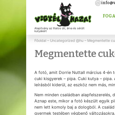
info@v
FOGA
Alapítvány az Illatos úti, árva és sérült
kutyákért
Főoldal
–
Uncategorized @hu
–
Megmentette cuk
Megmentette cuko
A fotó, amit Dorrie Nuttall március 4-én
cuki kisgyerek – pipa. Cuki kutya – pipa.
leírásból kiderül, az eszköz nem más, mi
Nem minden családban alapfelszerelés, de
Aznap este, mikor a fotó készült egyik pi
nem lett komoly baj a dologból. A család
gyermek testében végbenő változásokra