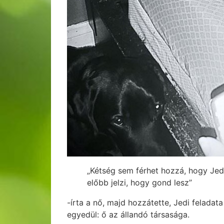
„Kétség sem férhet hozzá, hogy Jed
előbb jelzi, hogy gond lesz”
-írta a nő, majd hozzátette, Jedi felada
egyedül: ő az állandó társasága.