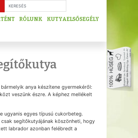
RTÉNT
RÓLUNK
KUTYAELSŐSEGÉLY
egítőkutya
t bármelyik anya készítene gyermekéről:
szközt veszünk észre. A képhez mellékelt
ke ugyanis egyes típusú cukorbeteg.
és csak segítőkutyájának köszönheti, hogy
zett labrador azonban felébredt a