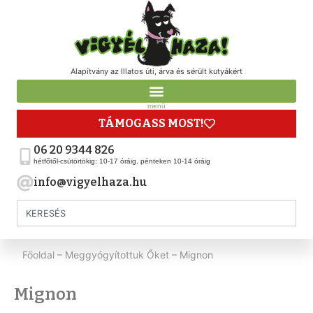
Alapítvány az Illatos úti, árva és sérült kutyákért
menü
TÁMOGASS MOST!
06 20 9344 826
hétfőtől-csütörtökig: 10-17 óráig, pénteken 10-14 óráig
info@vigyelhaza.hu
Főoldal
–
Meggyógyítottuk Őket
–
Mignon
Mignon