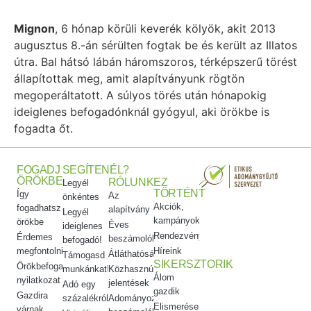
Mignon
, 6 hónap körüli keverék kölyök, akit 2013
augusztus 8.-án sérülten fogtak be és került az Illatos
útra. Bal hátsó lábán háromszoros, térképszerű törést
állapítottak meg, amit alapítványunk rögtön
megoperáltatott. A súlyos törés után hónapokig
ideiglenes befogadónknál gyógyul, aki örökbe is
fogadta őt.
FOGADJ
SEGÍTENÉL?
ÖRÖKBE
RÓLUNK
EZ
Legyél
TÖRTÉNT
Így
Az
önkéntes
Akciók,
fogadhatsz
alapítvány
Legyél
kampányok
örökbe
Éves
ideiglenes
Rendezvényeink
Érdemes
beszámolók
befogadó!
megfontolni
Híreink
Átláthatóság
Támogasd
SIKERSZTORIK
Örökbefogadói
munkánkat!
Közhasznúsági
Álom
nyilatkozat
jelentések
Adó egy
gazdik
Gazdira
százalékról
Adományozási
Elismeréseink
várnak