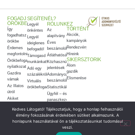
FOGADJ
SEGÍTENÉL?
ÖRÖKBE
RÓLUNK
EZ
Legyél
TÖRTÉNT
Így
Az
önkéntes
Akciók,
fogadhatsz
alapítvány
Legyél
kampányok
örökbe
Éves
ideiglenes
Rendezvényeink
Érdemes
beszámolók
befogadó!
megfontolni
Híreink
Átláthatóság
Támogasd
SIKERSZTORIK
Örökbefogadói
munkánkat!
Közhasznúsági
Álom
nyilatkozat
jelentések
Adó egy
gazdik
Gazdira
százalékról
Adományozási
Elismeréseink
várnak
beszámolók
Virtuális
Az Illatos
örökbefogadás
Statisztikák
útról
Ügyfél – és
Akiket
panaszkezelés
örökbe
Etikai
Kedves Látogató! Tájékoztatjuk, hogy a honlap felhasználói
adtunk
kódex
élmény fokozásának érdekében sütiket alkalmazunk. A
Meggyógyítottuk
honlapunk használatával ön a tájékoztatásunkat tudomásul
veszi.
© 2026 Vigyél Haza Alapítvány ·
made by