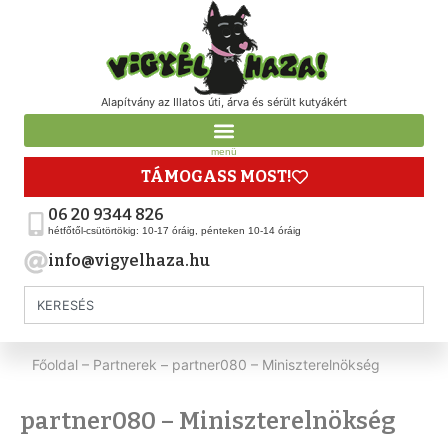
Alapítvány az Illatos úti, árva és sérült kutyákért
menü
TÁMOGASS MOST!
06 20 9344 826
hétfőtől-csütörtökig: 10-17 óráig, pénteken 10-14 óráig
info@vigyelhaza.hu
Főoldal
–
Partnerek
–
partner080 – Miniszterelnökség
partner080 – Miniszterelnökség