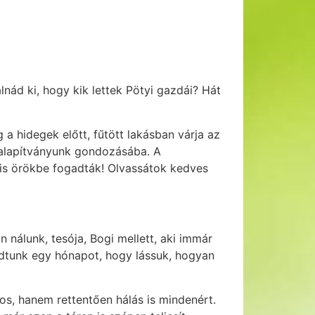
lnád ki, hogy kik lettek Pötyi gazdái? Hát
a hidegek előtt, fűtött lakásban várja az
tt alapítványunk gondozásába. A
 is örökbe fogadták! Olvassátok kedves
 nálunk, tesója, Bogi mellett, aki immár
adtunk egy hónapot, hogy lássuk, hogyan
kos, hanem rettentően hálás is mindenért.