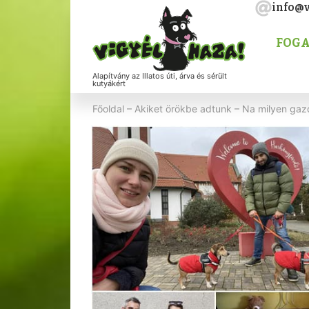
info@v
FOGA
Alapítvány az Illatos úti, árva és sérült
kutyákért
Főoldal
–
Akiket örökbe adtunk
–
Na milyen gazd