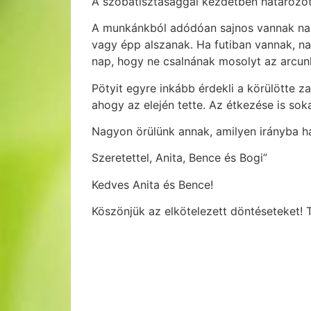
A szobatisztasággal kezdetben határozott
A munkánkból adódóan sajnos vannak nap
vagy épp alszanak. Ha futiban vannak, na
nap, hogy ne csalnának mosolyt az arcun
Pötyit egyre inkább érdekli a körülötte za
ahogy az elején tette. Az étkezése is sok
Nagyon örülünk annak, amilyen irányba ha
Szeretettel, Anita, Bence és Bogi”
Kedves Anita és Bence!
Köszönjük az elkötelezett döntéseteket! T