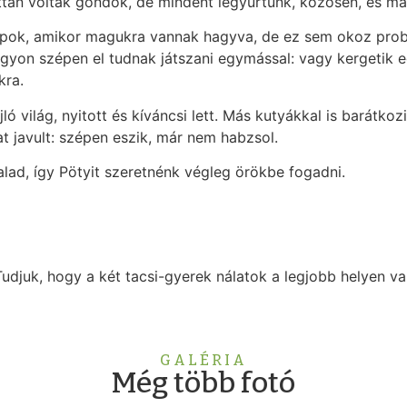
an voltak gondok, de mindent legyűrtünk, közösen, és ma m
ok, amikor magukra vannak hagyva, de ez sem okoz probl
gyon szépen el tudnak játszani egymással: vagy kergetik 
kra.
jló világ, nyitott és kíváncsi lett. Más kutyákkal is barátk
at javult: szépen eszik, már nem habzsol.
lad, így Pötyit szeretnénk végleg örökbe fogadni.
udjuk, hogy a két tacsi-gyerek nálatok a legjobb helyen va
GALÉRIA
Még több fotó