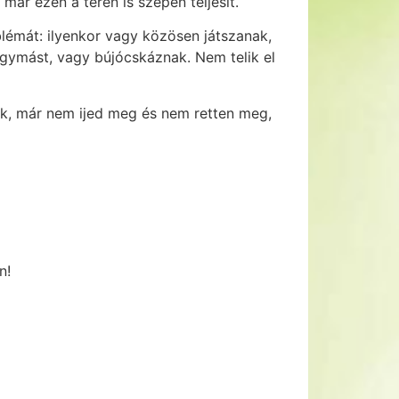
ár ezen a téren is szépen teljesít.
émát: ilyenkor vagy közösen játszanak,
egymást, vagy bújócskáznak. Nem telik el
ozik, már nem ijed meg és nem retten meg,
n!