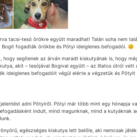
rva tacsi-tesó örökre együtt maradhat! Talán soha nem talá
 Bogit fogadták örökbe és Pötyi ideiglenes befogadói. 😊
 hogy segítenek az árván maradt kiskutyának is, hogy még 
utya, akit – tesójával Bogival együtt – az Illatos útról ve
ék ideiglenes befogadóit végül elérte a végzetük és Pötyit
jelentést adni Pötyiről. Pötyi már több mint egy hónapja van
 befogadásként indult, mind magunknak, mind a kutyáknak 
lunk.
Gyönyörű, egészséges kiskutya lett belőle, aki nemcsak játé