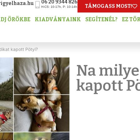
06 20 9344 826
igyelhaza.hu
TÁMOGASS MOST!
H-CS: 10-17h, P: 10-14h
DJ ÖRÖKBE
KIADVÁNYAINK
SEGÍTENÉL?
EZ TÖ
ikat kapott Pötyi?
Na milye
kapott P