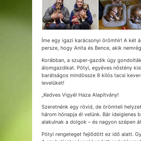
Íme egy igazi karácsonyi örömhír! A két á
persze, hogy Anita és Bence, akik nemrég
Korábban, a szuper-gazdik úgy gondolták,
álomgazdikat. Pötyi, egyéves nőstény kisk
barátságos mindössze 8 kilós tacsi kever
levelüket!
„Kedves Vigyél Haza Alapítvány!
Szeretnénk egy rövid, de örömteli helyzet
három hónapja él velünk. Bár ideiglenes
alakulnak a dolgok – és nagyon szépen ál
Pötyi rengeteget fejlődött ez idő alatt. 