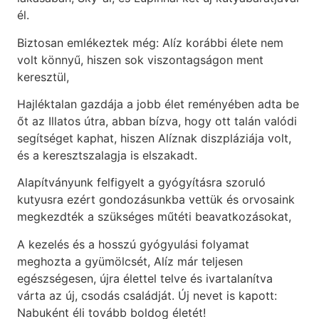
él.
Biztosan emlékeztek még: Alíz korábbi élete nem
volt könnyű, hiszen sok viszontagságon ment
keresztül,
Hajléktalan gazdája a jobb élet reményében adta be
őt az Illatos útra, abban bízva, hogy ott talán valódi
segítséget kaphat, hiszen Alíznak diszpláziája volt,
és a keresztszalagja is elszakadt.
Alapítványunk felfigyelt a gyógyításra szoruló
kutyusra ezért gondozásunkba vettük és orvosaink
megkezdték a szükséges műtéti beavatkozásokat,
A kezelés és a hosszú gyógyulási folyamat
meghozta a gyümölcsét, Alíz már teljesen
egészségesen, újra élettel telve és ivartalanítva
várta az új, csodás családját. Új nevet is kapott:
Nabuként éli tovább boldog életét!