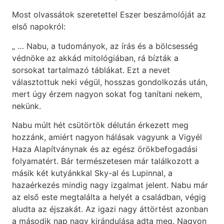
Most olvassátok szeretettel Eszer beszámolóját az
első napokról:
„ … Nabu, a tudományok, az írás és a bölcsesség
védnöke az akkád mitológiában, rá bízták a
sorsokat tartalmazó táblákat. Ezt a nevet
választottuk neki végül, hosszas gondolkozás után,
mert úgy érzem nagyon sokat fog tanítani nekem,
nekünk.
Nabu múlt hét csütörtök délután érkezett meg
hozzánk, amiért nagyon hálásak vagyunk a Vigyél
Haza Alapítványnak és az egész örökbefogadási
folyamatért. Bár természetesen már találkozott a
másik két kutyánkkal Sky-al és Lupinnal, a
hazaérkezés mindig nagy izgalmat jelent. Nabu már
az első este megtalálta a helyét a családban, végig
aludta az éjszakát. Az igazi nagy áttörtést azonban
a második nap nagy kirándulása adta meg. Nagyon