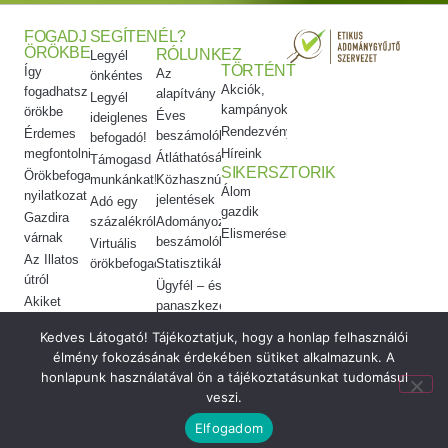
FOGADJ
SEGÍTENÉL?
ÖRÖKBE
RÓLUNK
EZ
Legyél
TÖRTÉNT
Így
Az
önkéntes
Akciók,
fogadhatsz
alapítvány
Legyél
kampányok
örökbe
Éves
ideiglenes
Rendezvényeink
Érdemes
beszámolók
befogadó!
megfontolni
Híreink
Átláthatóság
Támogasd
SIKERSZTORIK
Örökbefogadói
munkánkat!
Közhasznúsági
Álom
nyilatkozat
jelentések
Adó egy
gazdik
Gazdira
százalékról
Adományozási
Elismeréseink
várnak
beszámolók
Virtuális
Az Illatos
örökbefogadás
Statisztikák
útról
Ügyfél – és
Akiket
panaszkezelés
örökbe
Etikai
Kedves Látogató! Tájékoztatjuk, hogy a honlap felhasználói
adtunk
kódex
élmény fokozásának érdekében sütiket alkalmazunk. A
Meggyógyítottuk
honlapunk használatával ön a tájékoztatásunkat tudomásul
veszi.
© 2026 Vigyél Haza Alapítvány ·
made by
Elfogadom
Adatkezelés
monolab