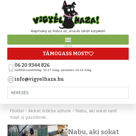
Alapítvány az Illatos úti, árva és sérült kutyákért
menü
TÁMOGASS MOST!
06 20 9344 826
hétfőtől-csütörtökig: 10-17 óráig, pénteken 10-14 óráig
info@vigyelhaza.hu
Főoldal
–
Akiket örökbe adtunk
–
Nabu, aki sokat tanít
majd új gazdáinak.
Nabu, aki sokat