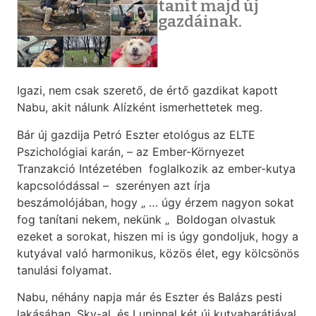
tanít majd új
gazdáinak.
Igazi, nem csak szerető, de értő gazdikat kapott
Nabu, akit nálunk Alízként ismerhettetek meg.
Bár új gazdija Petró Eszter etológus az ELTE
Pszichológiai karán, – az Ember-Környezet
Tranzakció Intézetében foglalkozik az ember-kutya
kapcsolódással – szerényen azt írja
beszámolójában, hogy „ … úgy érzem nagyon sokat
fog tanítani nekem, nekünk „ Boldogan olvastuk
ezeket a sorokat, hiszen mi is úgy gondoljuk, hogy a
kutyával való harmonikus, közös élet, egy kölcsönös
tanulási folyamat.
Nabu, néhány napja már és Eszter és Balázs pesti
lakásában, Sky-al, és Lupinnal két új kutyabarátjával