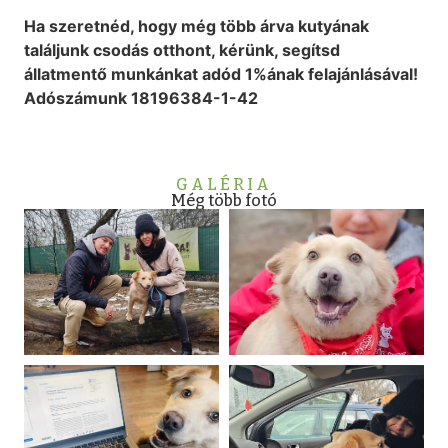
Ha szeretnéd, hogy még több árva kutyának
találjunk csodás otthont,
kérünk, segítsd
állatmentő munkánkat adód 1%ának felajánlásával!
Adószámunk 18196384-1-42
GALÉRIA
Még több fotó