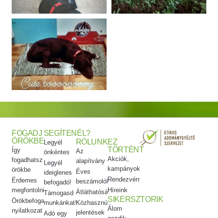
FOGADJ
SEGÍTENÉL?
ÖRÖKBE
RÓLUNK
EZ
Legyél
TÖRTÉNT
Így
Az
önkéntes
Akciók,
fogadhatsz
alapítvány
Legyél
kampányok
örökbe
Éves
ideiglenes
Rendezvényeink
Érdemes
beszámolók
befogadó!
megfontolni
Híreink
Átláthatóság
Támogasd
SIKERSZTORIK
Örökbefogadói
munkánkat!
Közhasznúsági
Álom
nyilatkozat
jelentések
Adó egy