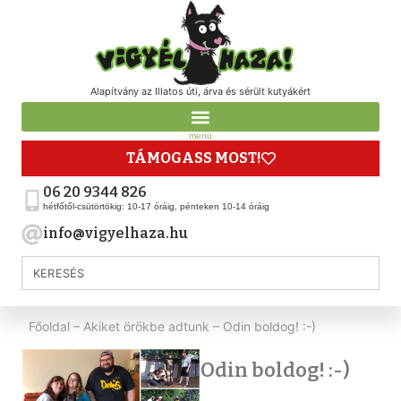
Alapítvány az Illatos úti, árva és sérült kutyákért
menü
TÁMOGASS MOST!
06 20 9344 826
hétfőtől-csütörtökig: 10-17 óráig, pénteken 10-14 óráig
info@vigyelhaza.hu
Főoldal
–
Akiket örökbe adtunk
–
Odin boldog! :-)
Odin boldog! :-)