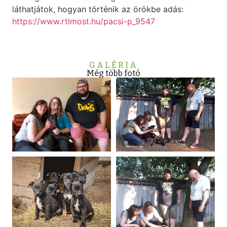
láthatjátok, hogyan történik az örökbe adás:
https://www.rtlmost.hu/pacsi-p_9547
GALÉRIA
Még több fotó