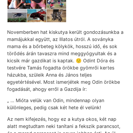
Novemberben hat kiskutya került gondozásunkba a
mamájukkal együtt, az Illatos útról. A soványka
mama és a bőrbeteg kölykök, hosszú idő, és sok
törődés árán tavaszra mind meggyógyultak és a
kicsik már gazdikat is kaptak. 🙂 Odint Dóra és
testvére Tamás fogadta örökbe gyömrői kertes
házukba, szüleik Anna és János teljes
egyetértésével. Most ismerjétek meg Odin örökbe
fogadását, ahogy erről a Gazdija ír:
„ … Mióta velük van Odin, mindennap olyan
különleges, pedig csak két hete él velünk!
Az nem kifejezés, hogy ez a kutya okos, két nap
alatt megtudtam neki tanítani a fekszik parancsot,