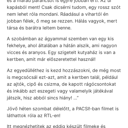
és a marad parancsot is egyre jobban érti. Az ül
kapásból ment! Csak dicsérni tudom, egy rossz szót
nem lehet róla mondani. Ráadásul a vihartól én
jobban félek, ő meg se rezzen. Hálás vagyok, mert
társa és barátra leltem benne.
A szobámban az ágyammal szemben van egy kis
fekhelye, ahol általában a hátán alszik, ami nagyon
vicces és aranyos. Egy szigetelt kutyaház is van a
kertben, amit már előszeretettel használ!
Az egyedülléthez is kezd hozzászokni, de még most
is megcsócsál ezt-azt, amit a kertben talál, például
az ajtók, cipő és csizma, de kapott rágócsontokat
és inkább azt eszegeti vagy valamelyik játékával
játszik, hisz abból sincs hiány! …”
Jövő héten szombat délelőtt, a PACSI!-ban filmet is
láthattok róla az RTL-en!
Itt megnézhetitek az eddig készült filmeke és