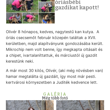
óriásbébi
gazdikat kapott!
Olivér 8 hónapos, kedves, nagytestű kan kutya. A
óriás csecsemőt február közepén találtak a XVII.
kerületben, majd alapítványunk gondozásába került.
Mikrochip nem volt benne, így megkapta oltásait és
a chipet, ivartalaníttattuk, és márciustól új gazdit
kerestünk neki.
A már most 30 kilós, Olivér, (aki még növésben van)
hamar megtalálta új gazdáit, így most már pesti.
kertvárosi környezetben a Juditék kedvence lett.
GALÉRIA
Még több fotó