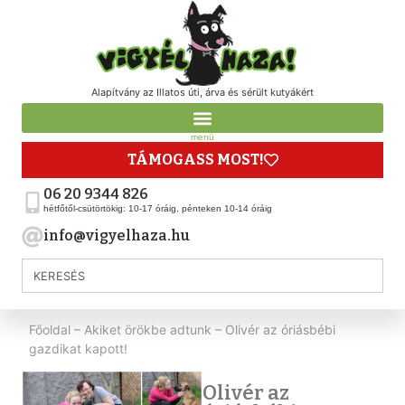
Alapítvány az Illatos úti, árva és sérült kutyákért
menü
TÁMOGASS MOST!
06 20 9344 826
hétfőtől-csütörtökig: 10-17 óráig, pénteken 10-14 óráig
info@vigyelhaza.hu
Főoldal
–
Akiket örökbe adtunk
–
Olivér az óriásbébi
gazdikat kapott!
Olivér az