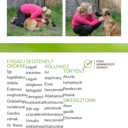
FOGADJ
SEGÍTENÉL?
ÖRÖKBE
RÓLUNK
EZ
Legyél
TÖRTÉNT
Így
Az
önkéntes
Akciók,
fogadhatsz
alapítvány
Legyél
kampányok
örökbe
Éves
ideiglenes
Rendezvényeink
Érdemes
beszámolók
befogadó!
megfontolni
Híreink
Átláthatóság
Támogasd
SIKERSZTORIK
Örökbefogadói
munkánkat!
Közhasznúsági
Álom
nyilatkozat
jelentések
Adó egy
gazdik
Gazdira
százalékról
Adományozási
Elismeréseink
várnak
beszámolók
Virtuális
Az Illatos
örökbefogadás
Statisztikák