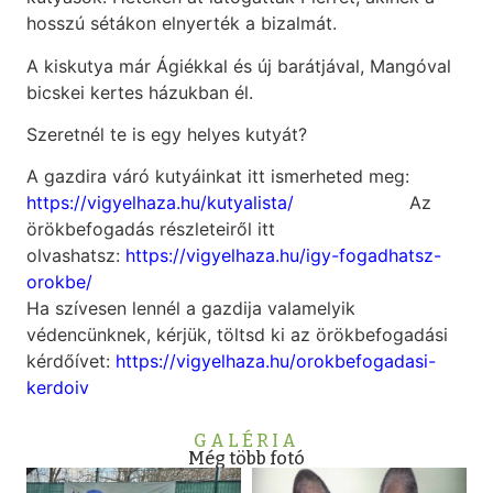
hosszú sétákon elnyerték a bizalmát.
A kiskutya már Ágiékkal és új barátjával, Mangóval
bicskei kertes házukban él.
Szeretnél te is egy helyes kutyát?
A gazdira váró kutyáinkat itt ismerheted meg:
https://vigyelhaza.hu/kutyalista/
Az
örökbefogadás részleteiről itt
olvashatsz:
https://vigyelhaza.hu/igy-fogadhatsz-
orokbe/
Ha szívesen lennél a gazdija valamelyik
védencünknek, kérjük, töltsd ki az örökbefogadási
kérdőívet:
https://vigyelhaza.hu/orokbefogadasi-
kerdoiv
GALÉRIA
Még több fotó