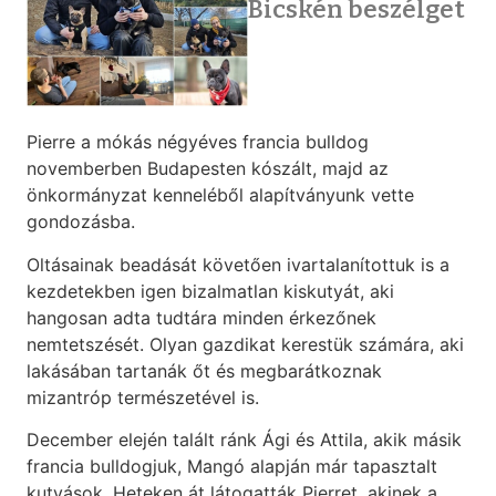
Bicskén beszélget
Pierre a mókás négyéves francia bulldog
novemberben Budapesten kószált, majd az
önkormányzat kenneléből alapítványunk vette
gondozásba.
Oltásainak beadását követően ivartalanítottuk is a
kezdetekben igen bizalmatlan kiskutyát, aki
hangosan adta tudtára minden érkezőnek
nemtetszését. Olyan gazdikat kerestük számára, aki
lakásában tartanák őt és megbarátkoznak
mizantróp természetével is.
December elején talált ránk Ági és Attila, akik másik
francia bulldogjuk, Mangó alapján már tapasztalt
kutyások. Heteken át látogatták Pierret, akinek a