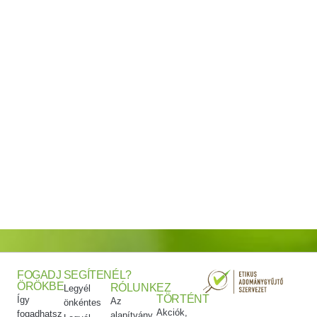
FOGADJ
SEGÍTENÉL?
ÖRÖKBE
RÓLUNK
EZ
Legyél
TÖRTÉNT
Így
Az
önkéntes
Akciók,
fogadhatsz
alapítvány