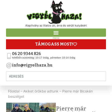
Alapítvány az Illatos úti, árva és sérült kutyákért
menü
TÁMOGASS MOST!
06 20 9344 826
hétfőtől-csütörtökig: 10-17 óráig, pénteken 10-14 óráig
info@vigyelhaza.hu
Főoldal
–
Akiket örökbe adtunk
–
Pierre már Bicskén
beszélget
Pierre már