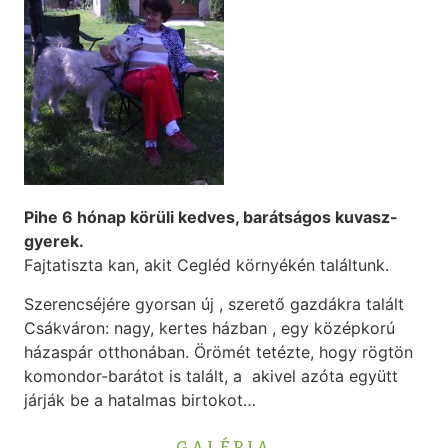
Pihe 6 hónap körüli kedves, barátságos kuvasz-
gyerek.
Fajtatiszta kan, akit Cegléd környékén találtunk.
Szerencséjére gyorsan új , szerető gazdákra talált
Csákváron: nagy, kertes házban , egy középkorú
házaspár otthonában. Örömét tetézte, hogy rögtön
komondor-barátot is talált, a akivel azóta együtt
járják be a hatalmas birtokot…
GALÉRIA