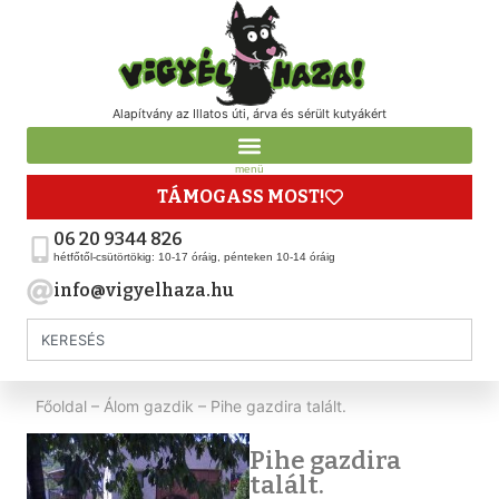
Alapítvány az Illatos úti, árva és sérült kutyákért
menü
TÁMOGASS MOST!
06 20 9344 826
hétfőtől-csütörtökig: 10-17 óráig, pénteken 10-14 óráig
info@vigyelhaza.hu
Főoldal
–
Álom gazdik
–
Pihe gazdira talált.
Pihe gazdira
talált.