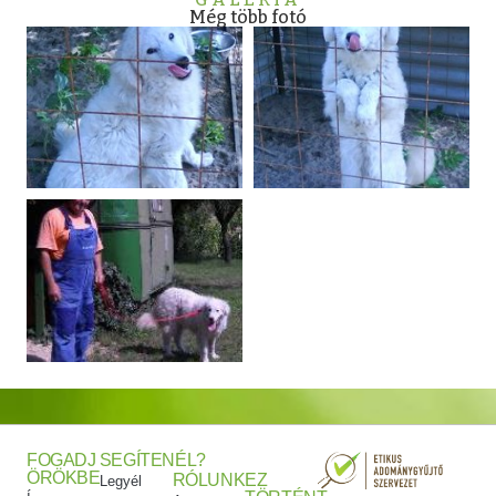
Még több fotó
FOGADJ
SEGÍTENÉL?
ÖRÖKBE
RÓLUNK
EZ
Legyél