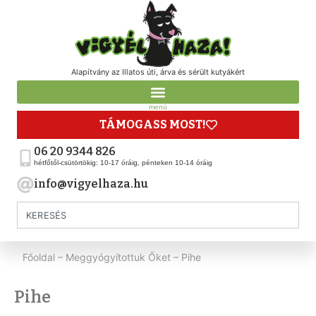
Alapítvány az Illatos úti, árva és sérült kutyákért
menü
TÁMOGASS MOST!
06 20 9344 826
hétfőtől-csütörtökig: 10-17 óráig, pénteken 10-14 óráig
info@vigyelhaza.hu
Főoldal
–
Meggyógyítottuk Őket
–
Pihe
Pihe