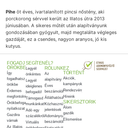
Pihe
öt éves, ivartalanított pincsi nőstény, aki
porckorong sérvvel került az Illatos útra 2013
júniusában. A sikeres műtét után alapítványunk
gondozásában gyógyult, majd megtalálta végleges
gazdáját, ez a csendes, nagyon aranyos, jó kis
kutyus.
FOGADJ
SEGÍTENÉL?
ÖRÖKBE
RÓLUNK
EZ
Legyél
TÖRTÉNT
Így
Az
önkéntes
Akciók,
fogadhatsz
alapítvány
Legyél
kampányok
örökbe
Éves
ideiglenes
Rendezvényeink
Érdemes
beszámolók
befogadó!
megfontolni
Híreink
Átláthatóság
Támogasd
SIKERSZTORIK
Örökbefogadói
munkánkat!
Közhasznúsági
Álom
nyilatkozat
jelentések
Adó egy
gazdik
Gazdira
százalékról
Adományozási
Elismeréseink
várnak
beszámolók
Virtuális
Az Illatos
örökbefogadás
Statisztikák