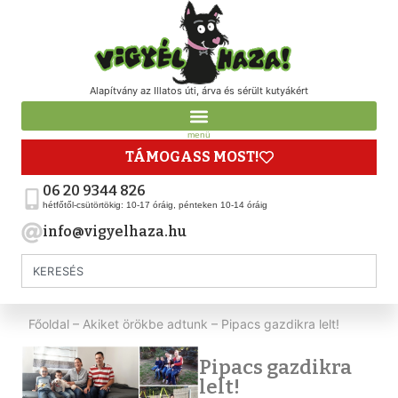
Alapítvány az Illatos úti, árva és sérült kutyákért
menü
TÁMOGASS MOST!
06 20 9344 826
hétfőtől-csütörtökig: 10-17 óráig, pénteken 10-14 óráig
info@vigyelhaza.hu
Főoldal
–
Akiket örökbe adtunk
–
Pipacs gazdikra lelt!
Pipacs gazdikra
lelt!