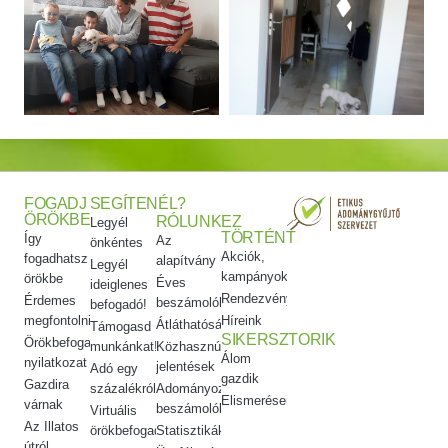
FOGADJ
SEGÍTENÉL?
ÖRÖKBE
RÓLUNK
EZ
Legyél
TÖRTÉNT
Így
Az
önkéntes
Akciók,
fogadhatsz
alapítvány
Legyél
kampányok
örökbe
Éves
ideiglenes
Rendezvényeink
Érdemes
beszámolók
befogadó!
megfontolni
Híreink
Átláthatóság
Támogasd
SIKERSZTORIK
Örökbefogadói
munkánkat!
Közhasznúsági
Álom
nyilatkozat
jelentések
Adó egy
gazdik
Gazdira
százalékról
Adományozási
Elismeréseink
várnak
beszámolók
Virtuális
Az Illatos
örökbefogadás
Statisztikák
útról