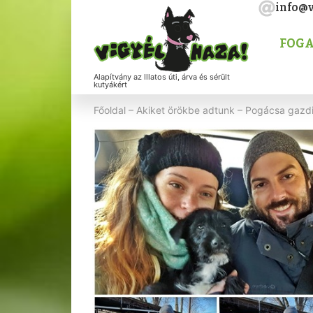
info@v
FOGA
Alapítvány az Illatos úti, árva és sérült
kutyákért
Főoldal
–
Akiket örökbe adtunk
–
Pogácsa gazdi