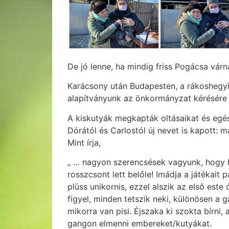
De jó lenne, ha mindig friss Pogácsa vár
Karácsony után Budapesten, a rákoshegyi v
alapítványunk az önkormányzat kérésére
A kiskutyák megkapták oltásaikat és egés
Dórától és Carlostól új nevet is kapott:
Mint írja,
„ … nagyon szerencsések vagyunk, hogy h
rosszcsont lett belőle! Imádja a játékai
plüss unikornis, ezzel alszik az első est
figyel, minden tetszik neki, különösen a 
mikorra van pisi. Éjszaka ki szokta bírni
gangon elmenni embereket/kutyákat.