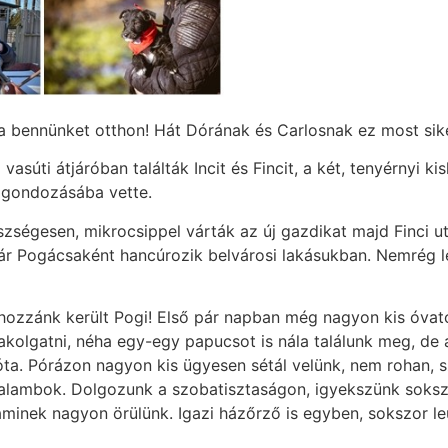
na bennünket otthon! Hát Dórának és Carlosnak ez most sike
asúti átjáróban találták Incit és Fincit, a két, tenyérnyi 
 gondozásába vette.
zségesen, mikrocsippel várták az új gazdikat majd Finci ut
 már Pogácsaként hancúrozik belvárosi lakásukban. Nemrég l
ozzánk került Pogi! Első pár napban még nagyon kis óvatos
t pakolgatni, néha egy-egy papucsot is nála találunk meg, 
e óta. Pórázon nagyon kis ügyesen sétál velünk, nem rohan, 
galambok. Dolgozunk a szobatisztaságon, igyekszünk sokszor
, aminek nagyon örülünk. Igazi házőrző is egyben, sokszor 