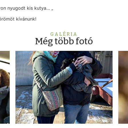
on nyugodt kis kutya… „
örömöt kívánunk!
GALÉRIA
Még több fotó