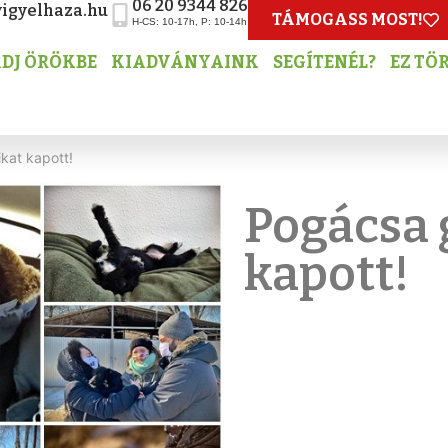
06 20 9344 826
igyelhaza.hu
TÁMOGASS MOST!
H-CS: 10-17h, P: 10-14h
DJ ÖRÖKBE
KIADVÁNYAINK
SEGÍTENÉL?
EZ TÖ
kat kapott!
Pogácsa 
kapott!