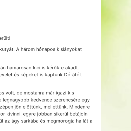
rült!
kiskutyát. A három hónapos kislányokat
án hamarosan Inci is kérőkre akadt.
evelet és képeket is kaptunk Dórától.
 volt, de mostanra már igazi kis
de a legnagyobb kedvence szerencsére egy
szépen jön előttünk, mellettünk. Mindenre
 kivinni, egyre jobban sikerül betájolni
leül az ágy sarkába és megmorogja ha lát a