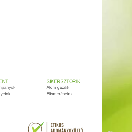
ÉNT
SIKERSZTORIK
ampányok
Álom gazdik
yeink
Elismeréseink