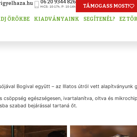
06 20 9344 826
igyelhaza.hu
TÁMOGASS MOST!
H-CS: 10-17h, P: 10-14h
DJ ÖRÖKBE
KIADVÁNYAINK
SEGÍTENÉL?
EZ TÖ
sójával Bogival együtt – az Illatos útról vett alapítványun
s csöppség egészségesen, ivartalanítva, oltva és mikrochipp
sba szabad bejárással tartaná őt.