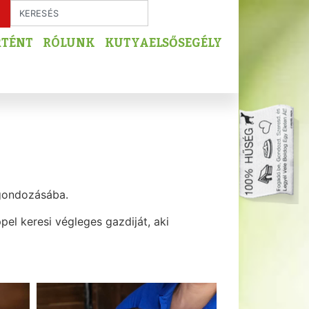
RTÉNT
RÓLUNK
KUTYAELSŐSEGÉLY
k gondozásába.
el keresi végleges gazdiját, aki