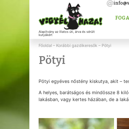
info@v
FOGA
Alapítvány az Illatos úti, árva és sérült
kutyákért
Főoldal
–
Korábbi gazdikeresők
–
Pötyi
Pötyi
Pötyi egyéves nőstény kiskutya, akit – te
A helyes, barátságos és mindössze 8 kiló
lakásban, vagy kertes házában, de a laká