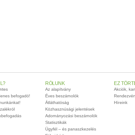
L?
RÓLUNK
EZ TÖRT
ntes
Az alapítvány
Akciók, k
glenes befogadó!
Éves beszámolók
Rendezvén
unkánkat!
Átláthatóság
Híreink
zalékról
Közhasznúsági jelentések
ökbefogadás
Adományozási beszámolók
Statisztikák
Ügyfél – és panaszkezelés