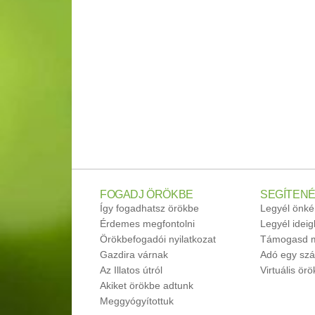
FOGADJ ÖRÖKBE
SEGÍTENÉ
Így fogadhatsz örökbe
Legyél önké
Érdemes megfontolni
Legyél idei
Örökbefogadói nyilatkozat
Támogasd m
Gazdira várnak
Adó egy szá
Az Illatos útról
Virtuális ör
Akiket örökbe adtunk
Meggyógyítottuk