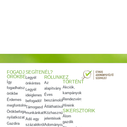
FOGADJ
SEGÍTENÉL?
ÖRÖKBE
RÓLUNK
EZ
Legyél
TÖRTÉNT
Így
Az
önkéntes
Akciók,
fogadhatsz
alapítvány
Legyél
kampányok
örökbe
Éves
ideiglenes
Rendezvényeink
Érdemes
beszámolók
befogadó!
megfontolni
Híreink
Átláthatóság
Támogasd
SIKERSZTORIK
Örökbefogadói
munkánkat!
Közhasznúsági
Álom
nyilatkozat
jelentések
Adó egy
gazdik
Gazdira
százalékról
Adományozási