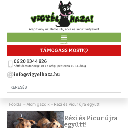
Alapítvány az Illatos úti, árva és sérült kutyákért
menü
TÁMOGASS MOST!
06 20 9344 826
hétfőtől-csütörtökig: 10-17 óráig, pénteken 10-14 óráig
info@vigyelhaza.hu
Főoldal
–
Álom gazdik
–
Rézi és Picur újra együtt!
Rézi és Picur újra
együtt!