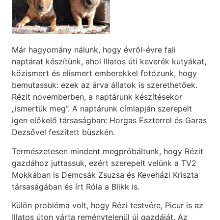
Már hagyomány nálunk, hogy évről-évre fali
naptárat készítünk, ahol Illatos úti keverék kutyákat,
közismert és elismert emberekkel fotózunk, hogy
bemutassuk: ezek az árva állatok is szerethetőek.
Rézit novemberben, a naptárunk készítésekor
„ismertük meg”. A naptárunk címlapján szerepelt
igen előkelő társaságban: Horgas Eszterrel és Garas
Dezsővel feszített büszkén.
Természetesen mindent megpróbáltunk, hogy Rézit
gazdához juttassuk, ezért szerepelt velünk a TV2
Mokkában is Demcsák Zsuzsa és Keveházi Kriszta
társaságában és írt Róla a Blikk is.
Külön probléma volt, hogy Rézi testvére, Picur is az
Illatos úton várta reménytelenül új gazdáját. Az