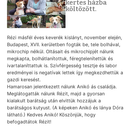
kertes házba
költözött.
Rézi másfél éves keverék kislányt, november elején,
Budapest, XVII. kerületben fogták be, tele bolhával,
mikrochip nélkül. Oltásait és mikrochipjét nálunk
megkapta, bolhátlanítottuk, féregtelenítettük és
ivartalaníttattuk is. Szívférgesség tesztje és labor
eredményei is negatívak lettek így megkezdhettük a
gazdi keresést.
Hamarosan jelentkezett nálunk Anikó ás családja.
Meglátogatták nálunk Rézit, majd a gyorsan
kialakult barátság után elvittük hozzájuk a
barátságos kutyust. (A képeken Anikó és lánya Dóra
látható.) Kedves Anikó! Köszönjük, hogy
befogadtátok Rézit!