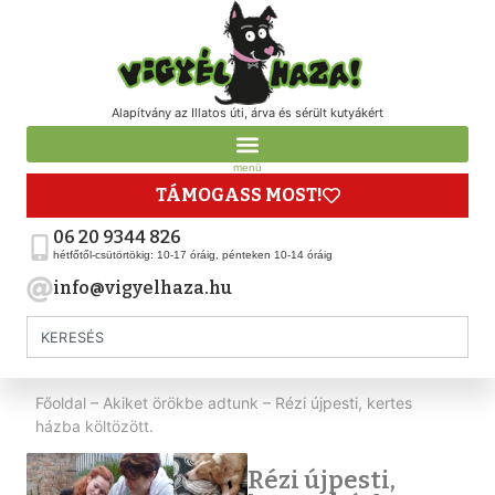
Alapítvány az Illatos úti, árva és sérült kutyákért
menü
TÁMOGASS MOST!
06 20 9344 826
hétfőtől-csütörtökig: 10-17 óráig, pénteken 10-14 óráig
info@vigyelhaza.hu
Főoldal
–
Akiket örökbe adtunk
–
Rézi újpesti, kertes
házba költözött.
Rézi újpesti,