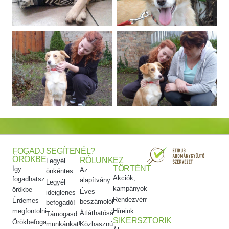
FOGADJ
SEGÍTENÉL?
ÖRÖKBE
RÓLUNK
EZ
Legyél
TÖRTÉNT
Így
Az
önkéntes
Akciók,
fogadhatsz
alapítvány
Legyél
kampányok
örökbe
Éves
ideiglenes
Rendezvényeink
Érdemes
beszámolók
befogadó!
megfontolni
Híreink
Átláthatóság
Támogasd
SIKERSZTORIK
Örökbefogadói
munkánkat!
Közhasznúsági