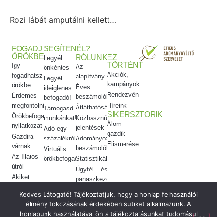
Rozi lábát amputálni kellett…
FOGADJ
SEGÍTENÉL?
ÖRÖKBE
RÓLUNK
EZ
Legyél
TÖRTÉNT
Így
Az
önkéntes
Akciók,
fogadhatsz
alapítvány
Legyél
kampányok
örökbe
Éves
ideiglenes
Rendezvényeink
Érdemes
beszámolók
befogadó!
megfontolni
Híreink
Átláthatóság
Támogasd
SIKERSZTORIK
Örökbefogadói
munkánkat!
Közhasznúsági
Álom
nyilatkozat
jelentések
Adó egy
gazdik
Gazdira
százalékról
Adományozási
Elismeréseink
várnak
beszámolók
Virtuális
Az Illatos
örökbefogadás
Statisztikák
útról
Ügyfél – és
Akiket
panaszkezelés
örökbe
Etikai
Kedves Látogató! Tájékoztatjuk, hogy a honlap felhasználói
adtunk
kódex
élmény fokozásának érdekében sütiket alkalmazunk. A
Meggyógyítottuk
honlapunk használatával ön a tájékoztatásunkat tudomásul