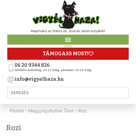
Alapítvány az Illatos úti, árva és sérült kutyákért
menü
TÁMOGASS MOST!
06 20 9344 826
hétfőtől-csütörtökig: 10-17 óráig, pénteken 10-14 óráig
info@vigyelhaza.hu
Főoldal
–
Meggyógyítottuk Őket
–
Rozi
Rozi