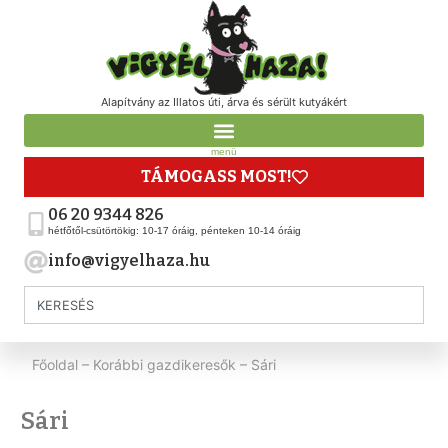
Alapítvány az Illatos úti, árva és sérült kutyákért
menü
TÁMOGASS MOST!
06 20 9344 826
hétfőtől-csütörtökig: 10-17 óráig, pénteken 10-14 óráig
info@vigyelhaza.hu
Főoldal
–
Korábbi gazdikeresők
–
Sári
Sári