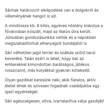
Sárinak határozott elképzelése van a dolgokról és
véleményének hangot is ad.
A mindössze kb. 8 kilós, egyéves nőstény kiskutya a
fővárosban kószált, majd az Illatos útra került.
Júniusban gondozásunkba vettük és a napokban
megszabadítottuk elhanyagolt bundájától is
Sári vélhetően jagd terrier és szálkás szőrű tacsi
keveréke. Talán ezért is lehet, hogy bár az
emberekkel kimondottan barátságos, játékos
rosszcsont, más kutyákkal gyakran kötekedő.
Olyan gazdikat keresünk neki, akik fiatalos, aktív
életet élnek és szívesen fogadnak családjukba egy
igazi egyéniséget.
Sári egészségesen, oltva, ivartalanítva várja gazdiját!