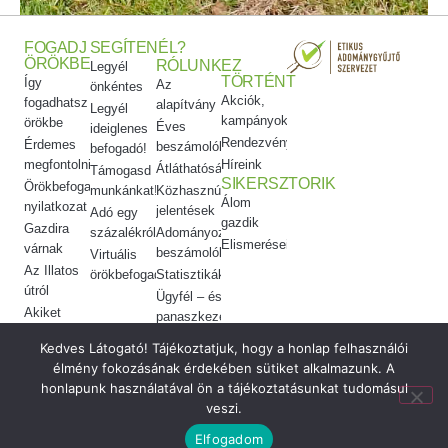
FOGADJ
SEGÍTENÉL?
ÖRÖKBE
RÓLUNK
EZ
Legyél
TÖRTÉNT
Így
Az
önkéntes
Akciók,
fogadhatsz
alapítvány
Legyél
kampányok
örökbe
Éves
ideiglenes
Rendezvényeink
Érdemes
beszámolók
befogadó!
megfontolni
Híreink
Átláthatóság
Támogasd
SIKERSZTORIK
Örökbefogadói
munkánkat!
Közhasznúsági
Álom
nyilatkozat
jelentések
Adó egy
gazdik
Gazdira
százalékról
Adományozási
Elismeréseink
várnak
beszámolók
Virtuális
Az Illatos
örökbefogadás
Statisztikák
útról
Ügyfél – és
Akiket
panaszkezelés
örökbe
Etikai
Kedves Látogató! Tájékoztatjuk, hogy a honlap felhasználói
adtunk
kódex
élmény fokozásának érdekében sütiket alkalmazunk. A
Meggyógyítottuk
honlapunk használatával ön a tájékoztatásunkat tudomásul
veszi.
© 2026 Vigyél Haza Alapítvány ·
made by
Elfogadom
Adatkezelés
monolab