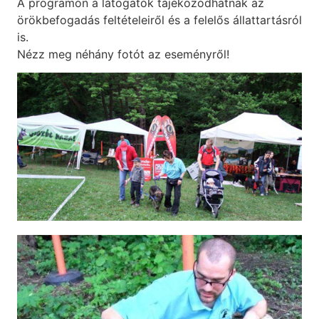
A programon a látogatók tájékozódhatnak az
örökbefogadás feltételeiről és a felelős állattartásról
is.
Nézz meg néhány fotót az eseményről!