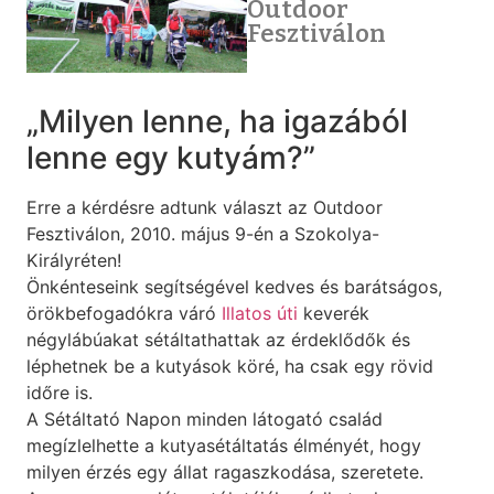
Outdoor
Fesztiválon
„Milyen lenne, ha igazából
lenne egy kutyám?”
Erre a kérdésre adtunk választ az Outdoor
Fesztiválon, 2010. május 9-én a Szokolya-
Királyréten!
Önkénteseink segítségével kedves és barátságos,
örökbefogadókra váró
Illatos úti
keverék
négylábúakat sétáltathattak az érdeklődők és
léphetnek be a kutyások köré, ha csak egy rövid
időre is.
A Sétáltató Napon minden látogató család
megízlelhette a kutyasétáltatás élményét, hogy
milyen érzés egy állat ragaszkodása, szeretete.