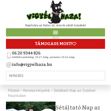
Alapítvány az Illatos úti, árva és sérült kutyákért
menü
TÁMOGASS MOST!
06 20 9344 826
hétfőtől-csütörtökig: 10-17 óráig, pénteken 10-14 óráig
info@vigyelhaza.hu
Főoldal
–
Rendezvényeink
–
Sétáltató Nap az Outdoor
Fesztiválon
Sétáltató Nap az