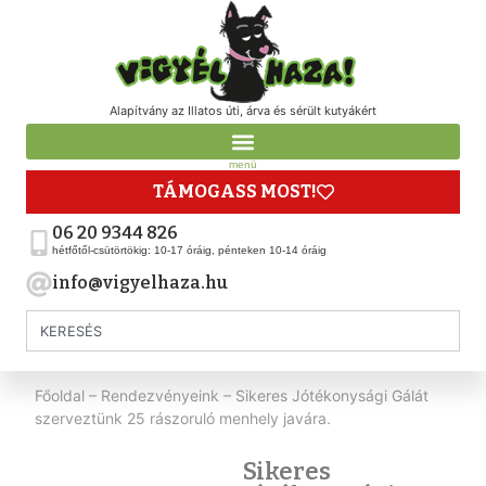
Alapítvány az Illatos úti, árva és sérült kutyákért
menü
TÁMOGASS MOST!
06 20 9344 826
hétfőtől-csütörtökig: 10-17 óráig, pénteken 10-14 óráig
info@vigyelhaza.hu
Főoldal
–
Rendezvényeink
–
Sikeres Jótékonysági Gálát
szerveztünk 25 rászoruló menhely javára.
Sikeres