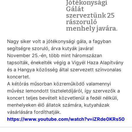
Jótékonysági
Gálát
szerveztünk 25
rászoruló
menhely javára.
Nagy siker volt a jótékonysági gála, a fagyban
segítségre szoruló, árva kutyák javára!
November 25.-én, több mint háromszázan
tapsolták, énekelték végig a Vigyél Haza Alapítvány
és a Hangya közösség által szervezett színvonalas
koncertet.
A kétórás műsorban közreműködő valamennyi
művész lemondott tiszteletdíjáról, így szervezők a
koncert teljes bevételt közvetlenül a fedél nélküli,
menhelyeken élő állatok számára, kutyaházak
vásárlására fordíthatják.
https://www.youtube.com/watch?v=iZRde0KRs50