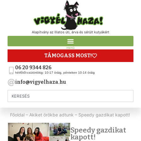
Alapítvány az Illatos úti, árva és sérült kutyákért
menü
TÁMOGASS MOST!
06 20 9344 826
hétfőtől-csütörtökig: 10-17 óráig, pénteken 10-14 óráig
info@vigyelhaza.hu
Főoldal
–
Akiket örökbe adtunk
–
Speedy gazdikat kapott!
Speedy gazdikat
kapott!