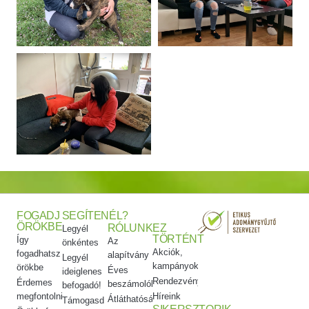
FOGADJ
SEGÍTENÉL?
ÖRÖKBE
RÓLUNK
EZ
Legyél
TÖRTÉNT
Így
Az
önkéntes
Akciók,
fogadhatsz
alapítvány
Legyél
kampányok
örökbe
Éves
ideiglenes
Rendezvényeink
Érdemes
beszámolók
befogadó!
megfontolni
Híreink
Átláthatóság
Támogasd