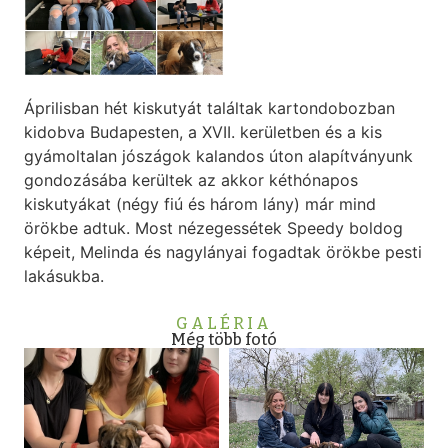
Áprilisban hét kiskutyát találtak kartondobozban
kidobva Budapesten, a XVII. kerületben és a kis
gyámoltalan jószágok kalandos úton alapítványunk
gondozásába kerültek az akkor kéthónapos
kiskutyákat (négy fiú és három lány) már mind
örökbe adtuk. Most nézegessétek Speedy boldog
képeit, Melinda és nagylányai fogadtak örökbe pesti
lakásukba.
GALÉRIA
Még több fotó