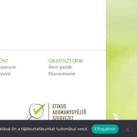
ÉNT
SIKERSZTORIK
ampányok
Álom gazdik
yeink
Elismeréseink
tával ön a tájékoztatásunkat tudomásul veszi.
Elfogadom
oldal tetejére