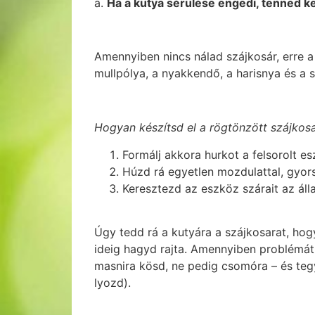
a.
Ha a kutya sérülése engedi, tenned k
Amennyiben nincs nálad szájkosár, erre a
mullpólya, a nyakkendő, a harisnya és a sá
Hogyan készítsd el a rögtönzött szájkos
Formálj akkora hurkot a felsorolt e
Húzd rá egyetlen mozdulattal, gyor
Keresztezd az eszköz szárait az álla
Úgy tedd rá a kutyára a szájkosarat, ho
ideig hagyd rajta. Amennyiben problémát 
masnira kösd, ne pedig csomóra – és tegy
lyozd).