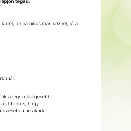
rapjon téged.
kötél, de ha nincs más kéznél, jó a
rkónál.
csak a legszükségesebb
ezért fontos, hogy
 légzésében ne akadá-