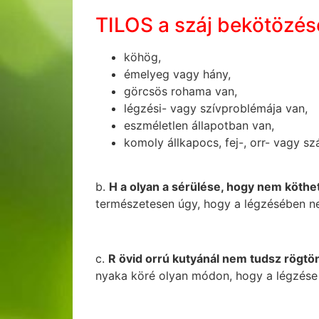
TILOS a száj bekötözé
köhög,
émelyeg vagy hány,
görcsös rohama van,
légzési- vagy szívproblémája van,
eszméletlen állapotban van,
komoly állkapocs, fej-, orr- vagy sz
b.
H a olyan a sérülése, hogy nem köthet
természetesen úgy, hogy a légzésében ne a
c.
R övid orrú kutyánál nem tudsz rögtön
nyaka köré olyan módon, hogy a légzése 