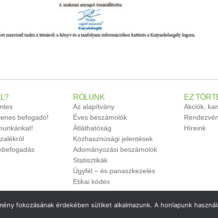
L?
RÓLUNK
EZ TÖRT
ntes
Az alapítvány
Akciók, k
glenes befogadó!
Éves beszámolók
Rendezvén
unkánkat!
Átláthatóság
Híreink
zalékról
Közhasznúsági jelentések
ökbefogadás
Adományozási beszámolók
Statisztikák
Ügyfél – és panaszkezelés
Etikai kódex
élmény fokozásának érdekében sütiket alkalmazunk. A honlapunk használa
de by
monolab