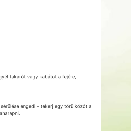
egyél takarót vagy kabátot a fejére,
érülése engedi – tekerj egy törülközőt a
aharapni.