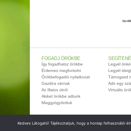
FOGADJ ÖRÖKBE
SEGÍTENÉ
Így fogadhatsz örökbe
Legyél önké
Érdemes megfontolni
Legyél idei
Örökbefogadói nyilatkozat
Támogasd m
Gazdira várnak
Adó egy szá
Az Illatos útról
Virtuális ör
Akiket örökbe adtunk
Meggyógyítottuk
Kedves Látogató! Tájékoztatjuk, hogy a honlap felhasználói 
© 2026 Vigyél Haza Alapítvány ·
Adatkezelés
ma