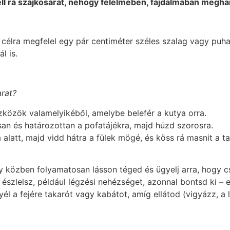
ell rá szájkosarat, nehogy félelmében, fájdalmában megha
 célra megfelel egy pár centiméter széles szalag vagy puha 
l is.
arat?
szközök valamelyikéből, amelybe belefér a kutya orra.
san és határozottan a pofatájékra, majd húzd szorosra.
 alatt, majd vidd hátra a fülek mögé, és köss rá masnit a ta
gy közben folyamatosan lásson téged és ügyelj arra, hogy 
észlelsz, például légzési nehézséget, azonnal bontsd ki – 
él a fejére takarót vagy kabátot, amíg ellátod (vigyázz, a