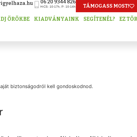
06 20 9344 826
igyelhaza.hu
TÁMOGASS MOST!
H-CS: 10-17h, P: 10-14h
DJ ÖRÖKBE
KIADVÁNYAINK
SEGÍTENÉL?
EZ TÖ
saját biztonságodról kell gondoskodnod.
r