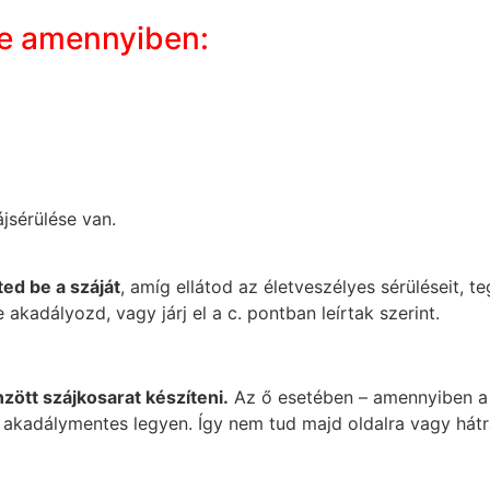
se amennyiben:
ájsérülése van.
ed be a száját
, amíg ellátod az életveszélyes sérüléseit, t
kadályozd, vagy járj el a c. pontban leírtak szerint.
zött szájkosarat készíteni.
Az ő esetében – amennyiben a s
akadálymentes legyen. Így nem tud majd oldalra vagy hátr