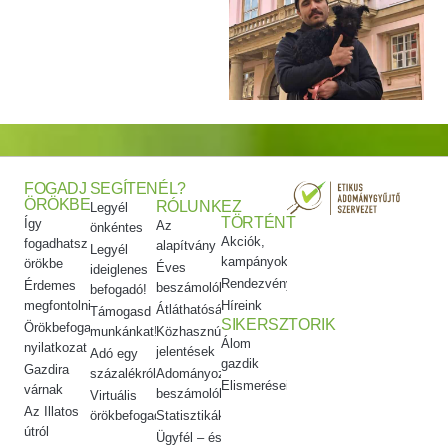
FOGADJ
SEGÍTENÉL?
ÖRÖKBE
RÓLUNK
EZ
Legyél
TÖRTÉNT
Így
Az
önkéntes
Akciók,
fogadhatsz
alapítvány
Legyél
kampányok
örökbe
Éves
ideiglenes
Rendezvényeink
Érdemes
beszámolók
befogadó!
megfontolni
Híreink
Átláthatóság
Támogasd
SIKERSZTORIK
Örökbefogadói
munkánkat!
Közhasznúsági
Álom
nyilatkozat
jelentések
Adó egy
gazdik
Gazdira
százalékról
Adományozási
Elismeréseink
várnak
beszámolók
Virtuális
Az Illatos
örökbefogadás
Statisztikák
útról
Ügyfél – és