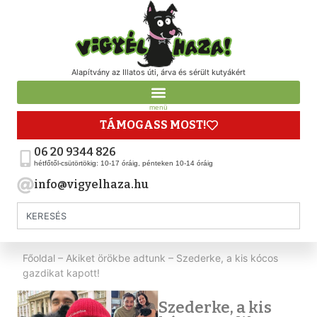
Alapítvány az Illatos úti, árva és sérült kutyákért
menü
TÁMOGASS MOST!
06 20 9344 826
hétfőtől-csütörtökig: 10-17 óráig, pénteken 10-14 óráig
info@vigyelhaza.hu
Főoldal
–
Akiket örökbe adtunk
–
Szederke, a kis kócos
gazdikat kapott!
Szederke, a kis