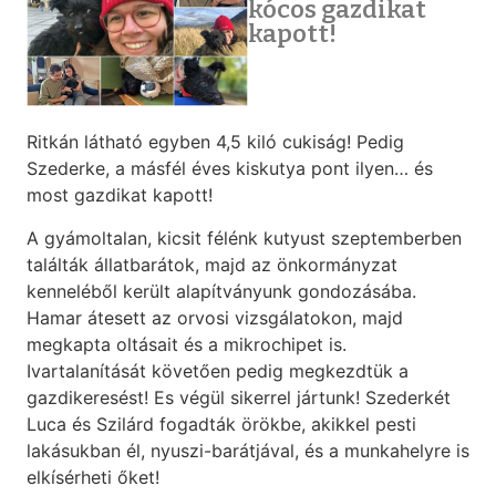
kócos gazdikat
kapott!
Ritkán látható egyben 4,5 kiló cukiság! Pedig
Szederke, a másfél éves kiskutya pont ilyen… és
most gazdikat kapott!
A gyámoltalan, kicsit félénk kutyust szeptemberben
találták állatbarátok, majd az önkormányzat
kenneléből került alapítványunk gondozásába.
Hamar átesett az orvosi vizsgálatokon, majd
megkapta oltásait és a mikrochipet is.
Ivartalanítását követően pedig megkezdtük a
gazdikeresést! Es végül sikerrel jártunk! Szederkét
Luca és Szilárd fogadták örökbe, akikkel pesti
lakásukban él, nyuszi-barátjával, és a munkahelyre is
elkísérheti őket!