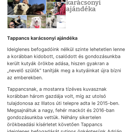
karácsonyi
ajándéka
Tappancs karácsonyi ajándéka
Ideiglenes befogadóink nélkül szinte lehetetlen lenne
a korábban kidobott, csalódott és gondozásunkba
került kutyák örökbe adása, hiszen gyakran a
„nevelő szülők” tanítják meg a kutyáinkat újra bízni
az emberekben.
Tappancsnak, a mostanra tízéves kuvasznak
korábban három gazdája volt, míg az utolsó
tulajdonosa az Illatos úti telepre adta le 2015-ben.
Megsajnáltuk a nagy, fehér mackót és 2016-ban
gondozásunkba vettük. Néhány sikertelen
örökbeadási kísérletet követően Tappancs
ideiglenes befogadását rutinos önkéntesünk Adrián