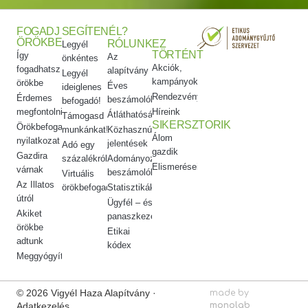
FOGADJ
SEGÍTENÉL?
ÖRÖKBE
RÓLUNK
EZ
Legyél
TÖRTÉNT
Így
Az
önkéntes
Akciók,
fogadhatsz
alapítvány
Legyél
kampányok
örökbe
Éves
ideiglenes
Rendezvényeink
Érdemes
beszámolók
befogadó!
megfontolni
Híreink
Átláthatóság
Támogasd
SIKERSZTORIK
Örökbefogadói
munkánkat!
Közhasznúsági
Álom
nyilatkozat
jelentések
Adó egy
gazdik
Gazdira
százalékról
Adományozási
Elismeréseink
várnak
beszámolók
Virtuális
Az Illatos
örökbefogadás
Statisztikák
útról
Ügyfél – és
Akiket
panaszkezelés
örökbe
Etikai
adtunk
kódex
Meggyógyítottuk
© 2026 Vigyél Haza Alapítvány ·
made by
Adatkezelés
monolab