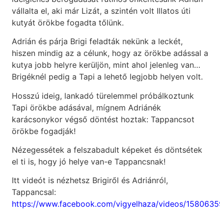
vállalta el, aki már Lizát, a szintén volt Illatos úti
kutyát örökbe fogadta tőlünk.
Adrián és párja Brigi feladták nekünk a leckét,
hiszen mindig az a célunk, hogy az örökbe adással a
kutya jobb helyre kerüljön, mint ahol jelenleg van…
Brigéknél pedig a Tapi a lehető legjobb helyen volt.
Hosszú ideig, lankadó türelemmel próbálkoztunk
Tapi örökbe adásával, mígnem Adriánék
karácsonykor végső döntést hoztak: Tappancsot
örökbe fogadják!
Nézegessétek a felszabadult képeket és döntsétek
el ti is, hogy jó helye van-e Tappancsnak!
Itt videót is nézhetsz Brigiről és Adriánról,
Tappancsal:
https://www.facebook.com/vigyelhaza/videos/158063