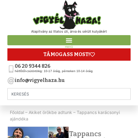
Alapítvány az Illatos úti, árva és sérült kutyákért
menü
TÁMOGASS MOST!
06 20 9344 826
hétfőtől-csütörtökig: 10-17 óráig, pénteken 10-14 óráig
info@vigyelhaza.hu
Főoldal
–
Akiket örökbe adtunk
–
Tappancs karácsonyi
ajándéka
Tappancs