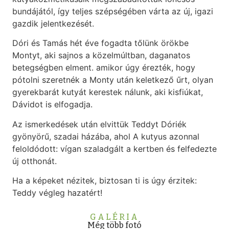
bundájától, így teljes szépségében várta az új, igazi
gazdik jelentkezését.
Dóri és Tamás hét éve fogadta tőlünk örökbe
Montyt, aki sajnos a közelmúltban, daganatos
betegségben elment. amikor úgy érezték, hogy
pótolni szeretnék a Monty után keletkező űrt, olyan
gyerekbarát kutyát kerestek nálunk, aki kisfiúkat,
Dávidot is elfogadja.
Az ismerkedések után elvittük Teddyt Dóriék
gyönyörű, szadai házába, ahol A kutyus azonnal
feloldódott: vígan szaladgált a kertben és felfedezte
új otthonát.
Ha a képeket nézitek, biztosan ti is úgy érzitek:
Teddy végleg hazatért!
GALÉRIA
Még több fotó