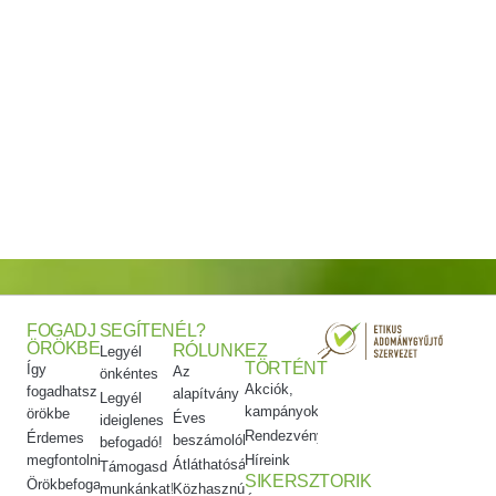
FOGADJ
SEGÍTENÉL?
ÖRÖKBE
RÓLUNK
EZ
Legyél
TÖRTÉNT
Így
Az
önkéntes
Akciók,
fogadhatsz
alapítvány
Legyél
kampányok
örökbe
Éves
ideiglenes
Rendezvényeink
Érdemes
beszámolók
befogadó!
megfontolni
Híreink
Átláthatóság
Támogasd
SIKERSZTORIK
Örökbefogadói
munkánkat!
Közhasznúsági