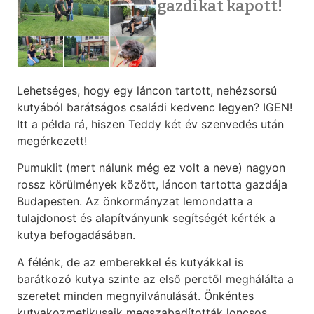
gazdikat kapott!
Lehetséges, hogy egy láncon tartott, nehézsorsú
kutyából barátságos családi kedvenc legyen? IGEN!
Itt a példa rá, hiszen Teddy két év szenvedés után
megérkezett!
Pumuklit (mert nálunk még ez volt a neve) nagyon
rossz körülmények között, láncon tartotta gazdája
Budapesten. Az önkormányzat lemondatta a
tulajdonost és alapítványunk segítségét kérték a
kutya befogadásában.
A félénk, de az emberekkel és kutyákkal is
barátkozó kutya szinte az első perctől meghálálta a
szeretet minden megnyilvánulását. Önkéntes
kutyakozmetikusaik megszabadították loncsos