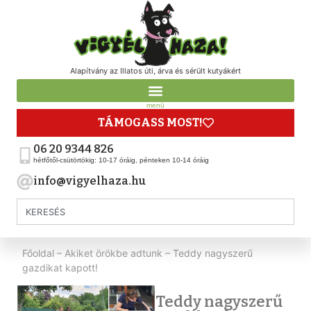
Alapítvány az Illatos úti, árva és sérült kutyákért
menü
TÁMOGASS MOST!
06 20 9344 826
hétfőtől-csütörtökig: 10-17 óráig, pénteken 10-14 óráig
info@vigyelhaza.hu
Főoldal
–
Akiket örökbe adtunk
–
Teddy nagyszerű
gazdikat kapott!
Teddy nagyszerű