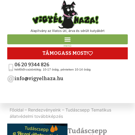
Alapítvány az Illatos úti, árva és sérült kutyákért
menü
TÁMOGASS MOST!
06 20 9344 826
hétfőtől-csütörtökig: 10-17 óráig, pénteken 10-14 óráig
info@vigyelhaza.hu
Főoldal
–
Rendezvényeink
–
Tudáscsepp Tematikus
állatvédelmi továbbképzés
Tudáscsepp