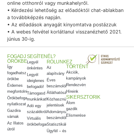
online otthonról vagy munkahelyről.
• Kérdezési lehetőség az előadóktól chat-ablakban
a továbbképzés napján.
• Az előadások anyagát kinyomtatva postázzuk
• A webes felvétel korlátlanul visszanézhető 2021.
június 30-ig.
FOGADJ
SEGÍTENÉL?
ÖRÖKBE
RÓLUNK
EZ
Legyél
TÖRTÉNT
Így
Az
önkéntes
Akciók,
fogadhatsz
alapítvány
Legyél
kampányok
örökbe
Éves
ideiglenes
Rendezvényeink
Érdemes
beszámolók
befogadó!
megfontolni
Híreink
Átláthatóság
Támogasd
SIKERSZTORIK
Örökbefogadói
munkánkat!
Közhasznúsági
Álom
nyilatkozat
jelentések
Adó egy
gazdik
Gazdira
százalékról
Adományozási
Elismeréseink
várnak
beszámolók
Virtuális
Az Illatos
örökbefogadás
Statisztikák
útról
Ügyfél – és