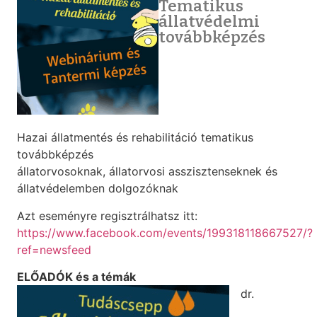
Tematikus
állatvédelmi
továbbképzés
Hazai állatmentés és rehabilitáció tematikus
továbbképzés
állatorvosoknak, állatorvosi asszisztenseknek és
állatvédelemben dolgozóknak
Azt eseményre regisztrálhatsz itt:
https://www.facebook.com/events/199318118667527/?
ref=newsfeed
ELŐADÓK és a témák
dr.