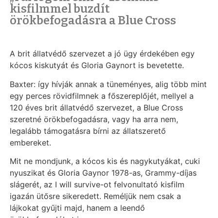
kisfilmmel buzdít
örökbefogadásra a Blue Cross
A brit állatvédő szervezet a jó ügy érdekében egy
kócos kiskutyát és Gloria Gaynort is bevetette.
Baxter: így hívják annak a tüneményes, alig több mint
egy perces rövidfilmnek a főszereplőjét, mellyel a
120 éves brit állatvédő szervezet, a Blue Cross
szeretné örökbefogadásra, vagy ha arra nem,
legalább támogatásra bírni az állatszerető
embereket.
Mit ne mondjunk, a kócos kis és nagykutyákat, cuki
nyuszikat és Gloria Gaynor 1978-as, Grammy-díjas
slágerét, az I will survive-ot felvonultató kisfilm
igazán ütősre sikeredett. Reméljük nem csak a
lájkokat gyűjti majd, hanem a leendő