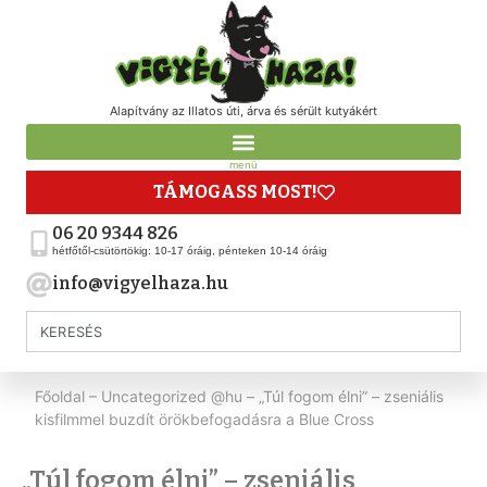
Alapítvány az Illatos úti, árva és sérült kutyákért
menü
TÁMOGASS MOST!
06 20 9344 826
hétfőtől-csütörtökig: 10-17 óráig, pénteken 10-14 óráig
info@vigyelhaza.hu
Főoldal
–
Uncategorized @hu
–
„Túl fogom élni” – zseniális
kisfilmmel buzdít örökbefogadásra a Blue Cross
„Túl fogom élni” – zseniális