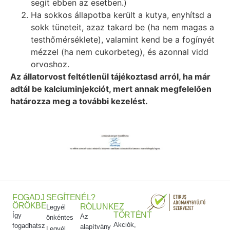
segít ebben az esetben.)
Ha sokkos állapotba került a kutya, enyhítsd a
sokk tüneteit, azaz takard be (ha nem magas a
testhőmérséklete), valamint kend be a fogínyét
mézzel (ha nem cukorbeteg), és azonnal vidd
orvoshoz.
Az állatorvost feltétlenül tájékoztasd arról, ha már
adtál be kalciuminjekciót, mert annak megfelelően
határozza meg a további kezelést.
FOGADJ
SEGÍTENÉL?
ÖRÖKBE
RÓLUNK
EZ
Legyél
TÖRTÉNT
Így
Az
önkéntes
Akciók,
fogadhatsz
alapítvány
Legyél