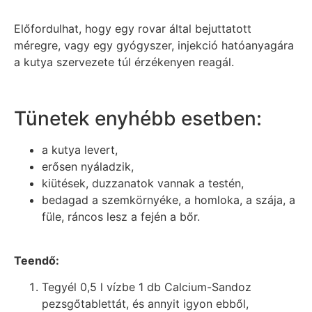
Előfordulhat, hogy egy rovar által bejuttatott
méregre, vagy egy gyógyszer, injekció hatóanyagára
a kutya szervezete túl érzékenyen reagál.
Tünetek enyhébb esetben:
a kutya levert,
erősen nyáladzik,
kiütések, duzzanatok vannak a testén,
bedagad a szemkörnyéke, a homloka, a szája, a
füle, ráncos lesz a fején a bőr.
Teendő:
Tegyél 0,5 l vízbe 1 db Calcium-Sandoz
pezsgőtablettát, és annyit igyon ebből,