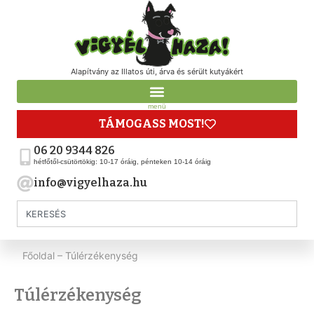
Alapítvány az Illatos úti, árva és sérült kutyákért
menü
TÁMOGASS MOST!
06 20 9344 826
hétfőtől-csütörtökig: 10-17 óráig, pénteken 10-14 óráig
info@vigyelhaza.hu
Főoldal
–
Túlérzékenység
Túlérzékenység