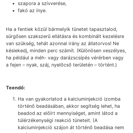
szapora a szívverése,
fakó az ínye.
Ha a fentiek közül bármelyik tünetet tapasztalod,
sürgősen szakszerű ellátásra és kombinált kezelésre
van szükség, tehát azonnal irány az állatorvos! Ne
késlekedj, minden perc számít. (Különösen veszélyes,
ha például a méh- vagy darázscsípés vérérben vagy
a fejen – nyak, száj, nyelőcső területén – történt.)
Teendő:
Ha van gyakorlatod a kalciuminjekció izomba
történő beadásában, akkor segítség lehet, ha
beadod az előírt mennyiséget, amint látod a
túlérzékenységi reakció tüneteit. (A
kalciuminjekció szájon át történő beadása nem