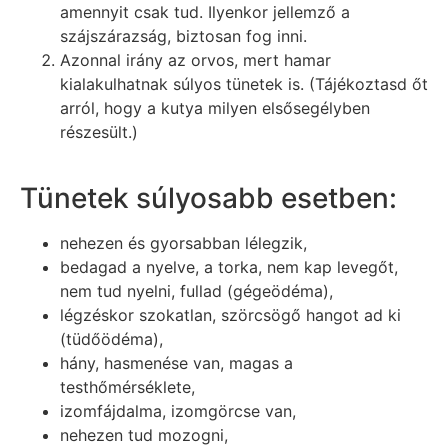
amennyit csak tud. Ilyenkor jellemző a
szájszárazság, biztosan fog inni.
Azonnal irány az orvos, mert hamar
kialakulhatnak súlyos tünetek is. (Tájékoztasd őt
arról, hogy a kutya milyen elsősegélyben
részesült.)
Tünetek súlyosabb esetben:
nehezen és gyorsabban lélegzik,
bedagad a nyelve, a torka, nem kap levegőt,
nem tud nyelni, fullad (gégeödéma),
légzéskor szokatlan, szörcsögő hangot ad ki
(tüdőödéma),
hány, hasmenése van, magas a
testhőmérséklete,
izomfájdalma, izomgörcse van,
nehezen tud mozogni,