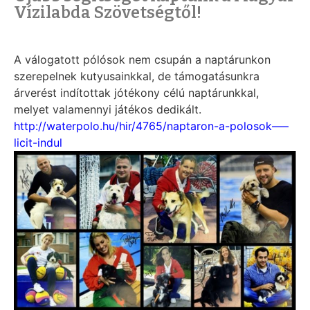
Vízilabda Szövetségtől!
A válogatott pólósok nem csupán a naptárunkon
szerepelnek kutyusainkkal, de támogatásunkra
árverést indítottak jótékony célú naptárunkkal,
melyet valamennyi játékos dedikált.
http://waterpolo.hu/hir/4765/naptaron-a-polosok—–
licit-indul