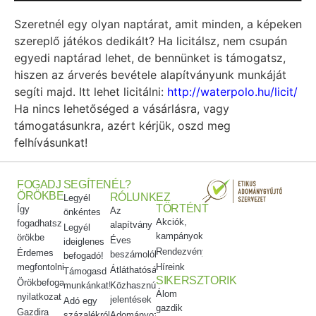
Szeretnél egy olyan naptárat, amit minden, a képeken
szereplő játékos dedikált? Ha licitálsz, nem csupán
egyedi naptárad lehet, de bennünket is támogatsz,
hiszen az árverés bevétele alapítványunk munkáját
segíti majd. Itt lehet licitálni:
http://waterpolo.hu/licit/
Ha nincs lehetőséged a vásárlásra, vagy
támogatásunkra, azért kérjük, oszd meg
felhívásunkat!
FOGADJ
SEGÍTENÉL?
ÖRÖKBE
RÓLUNK
EZ
Legyél
TÖRTÉNT
Így
Az
önkéntes
Akciók,
fogadhatsz
alapítvány
Legyél
kampányok
örökbe
Éves
ideiglenes
Rendezvényeink
Érdemes
beszámolók
befogadó!
megfontolni
Híreink
Átláthatóság
Támogasd
SIKERSZTORIK
Örökbefogadói
munkánkat!
Közhasznúsági
Álom
nyilatkozat
jelentések
Adó egy
gazdik
Gazdira
százalékról
Adományozási