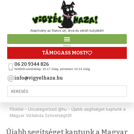
Alapítvány az Illatos úti, árva és sérült kutyákért
menü
TÁMOGASS MOST!
06 20 9344 826
hétfőtől-csütörtökig: 10-17 óráig, pénteken 10-14 óráig
info@vigyelhaza.hu
Főoldal
–
Uncategorized @hu
–
Újabb segítséget kaptunk a
Magyar Vízilabda Szövetségtől!
Újabb segítséget kaptunk a Magyar