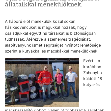
állataikkal menekülőknek.
A háború elől menekülők közül sokan
házikedvencüket is magukkal hozzák, hogy
családjukkal együtt hű társaikat is biztonságban
tudhassák. Átérezve a személyes tragédiákat,
alapítványunk ismét segítséget nyújtott lehetősége
szerint a kutyákkal és macskákkal menekülőknek.
Ezért – a
korábban
Záhonyba
küldött 18
kutya-és
macskaszállító doboz, valamint többszáz kisállatnak