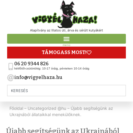
Alapítvány az Illatos úti, árva és sérült kutyákért
menü
TÁMOGASS MOST!
06 20 9344 826
hétfőtől-csütörtökig: 10-17 óráig, pénteken 10-14 óráig
info@vigyelhaza.hu
Főoldal
–
Uncategorized @hu
–
Újabb segítségünk az
Ukrajnából állataikkal menekülőknek.
Újabb segítségünk az Ukrajnából