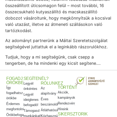
összeállított úticsomagon felül – most további, 16
összecsukható kutyaszállító és macskaszállító
dobozot vásároltunk, hogy megkönnyítsük a kocsival
való utazást, illetve az átmeneti szállásokon való
tartózkodást.
Az adományt partnerünk a Máltai Szeretetszolgálat
segítségével juttattuk el a leginkább rászorulókhoz.
Tudjuk, hogy a mi segítségünk, csak csepp a
tengerben, de ha mindenki egy kicsit segítene….
FOGADJ
SEGÍTENÉL?
ÖRÖKBE
RÓLUNK
EZ
Legyél
TÖRTÉNT
Így
Az
önkéntes
Akciók,
fogadhatsz
alapítvány
Legyél
kampányok
örökbe
Éves
ideiglenes
Rendezvényeink
Érdemes
beszámolók
befogadó!
megfontolni
Híreink
Átláthatóság
Támogasd
SIKERSZTORIK
Örökbefogadói
munkánkat!
Közhasznúsági