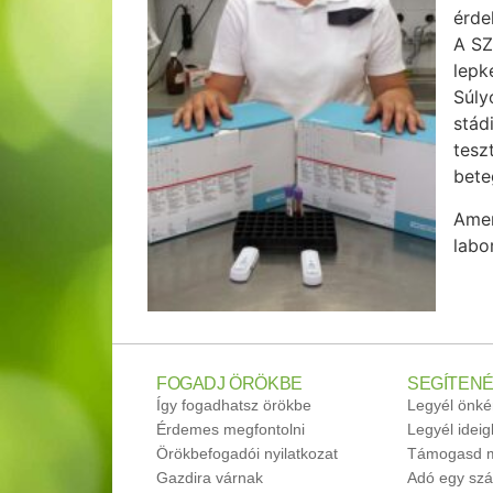
érde
A SZ
lepk
Súly
stád
tesz
bete
Amen
labo
FOGADJ ÖRÖKBE
SEGÍTENÉ
Így fogadhatsz örökbe
Legyél önké
Érdemes megfontolni
Legyél idei
Örökbefogadói nyilatkozat
Támogasd m
Gazdira várnak
Adó egy szá