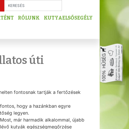
RTÉNT
RÓLUNK
KUTYAELSŐSEGÉLY
latos úti
emelten fontosnak tartják a fertőzések
n fontos, hogy a hazánkban egyre
tőség legyen.
. Most, már harmadik alkalommal, újabb
n lévő kutyák egészségmegőrzése