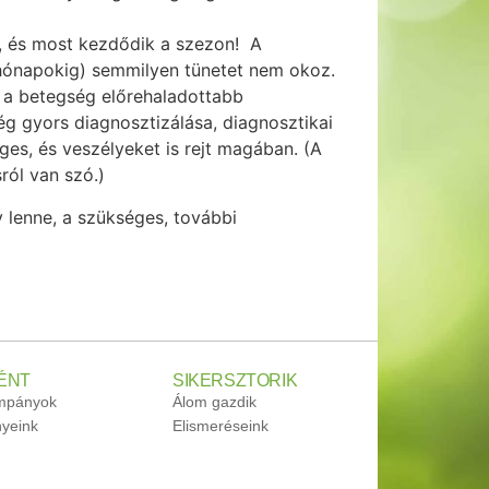
 és most kezdődik a szezon! A
(hónapokig) semmilyen tünetet nem okoz.
 a betegség előrehaladottabb
g gyors diagnosztizálása, diagnosztikai
ges, és veszélyeket is rejt magában. (A
ról van szó.)
 lenne, a szükséges, további
ÉNT
SIKERSZTORIK
ampányok
Álom gazdik
yeink
Elismeréseink