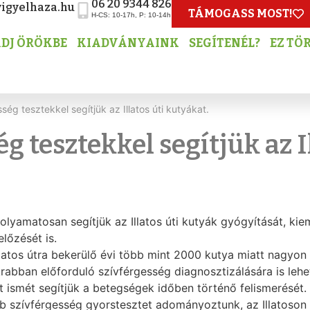
06 20 9344 826
igyelhaza.hu
TÁMOGASS MOST!
H-CS: 10-17h, P: 10-14h
DJ ÖRÖKBE
KIADVÁNYAINK
SEGÍTENÉL?
EZ TÖ
ség tesztekkel segítjük az Illatos úti kutyákat.
g tesztekkel segítjük az Il
folyamatosan segítjük az Illatos úti kutyák gyógyítását, ki
lőzését is.
llatos útra bekerülő évi több mint 2000 kutya miatt nagyo
rabban előforduló szívférgesség diagnosztizálására is lehe
t ismét segítjük a betegségek időben történő felismerését
b szívférgesség gyorstesztet adományoztunk, az Illatoso