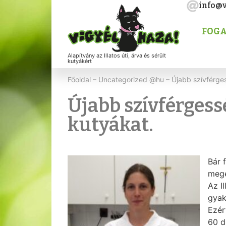
info@v
FOGA
Alapítvány az Illatos úti, árva és sérült
kutyákért
Főoldal
–
Uncategorized @hu
–
Újabb szívférges
Újabb szívférgessé
kutyákat.
Bár 
mege
Az I
gyak
Ezér
60 d