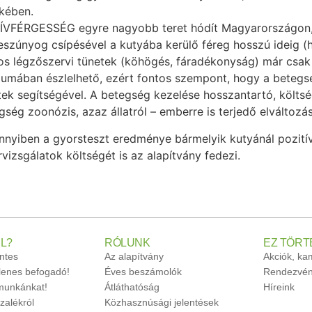
kében.
ÍVFÉRGESSÉG egyre nagyobb teret hódít Magyarországon,
eszúnyog csípésével a kutyába kerülő féreg hosszú ideig 
os légzőszervi tünetek (köhögés, fáradékonyság) már csak
iumában észlelhető, ezért fontos szempont, hogy a betegsé
tek segítségével. A betegség kezelése hosszantartó, költsé
gség zoonózis, azaz állatról – emberre is terjedő elváltozás
nyiben a gyorsteszt eredménye bármelyik kutyánál pozitív
rvizsgálatok költségét is az alapítvány fedezi.
L?
RÓLUNK
EZ TÖRT
ntes
Az alapítvány
Akciók, k
glenes befogadó!
Éves beszámolók
Rendezvén
unkánkat!
Átláthatóság
Híreink
zalékról
Közhasznúsági jelentések