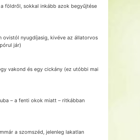
a földről, sokkal inkább azok begyűjtése
ovistól nyugdíjasig, kivéve az állatorvos
órul jár)
 egy vakond és egy cickány (ez utóbbi mai
uba – a fenti okok miatt – ritkábban
immár a szomszéd, jelenleg lakatlan