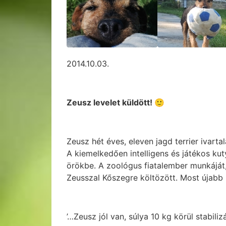
2014.10.03.
Zeusz levelet küldött! 🙂
Zeusz hét éves, eleven jagd terrier ivartal
A kiemelkedően intelligens és játékos kuty
örökbe. A zoológus fiatalember munkáját, 
Zeusszal Kőszegre költözött. Most újabb 
’…Zeusz jól van, súlya 10 kg körül stabilizá