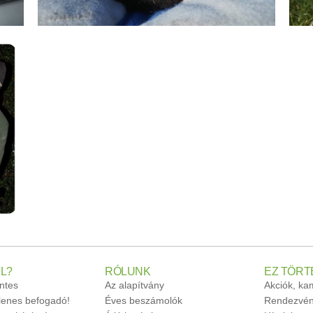
L?
RÓLUNK
EZ TÖRT
ntes
Az alapítvány
Akciók, k
glenes befogadó!
Éves beszámolók
Rendezvén