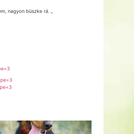
em, nagyon büszke rá. „
pe=3
ype=3
ype=3