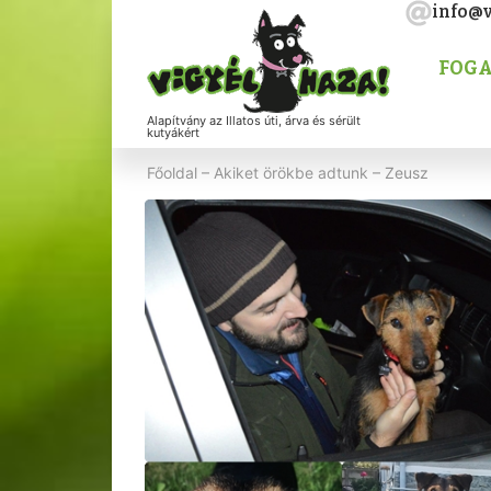
info@v
FOGA
Alapítvány az Illatos úti, árva és sérült
kutyákért
Főoldal
–
Akiket örökbe adtunk
–
Zeusz