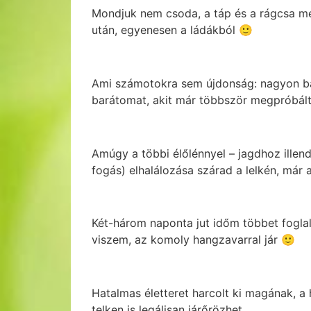
Mondjuk nem csoda, a táp és a rágcsa mel
után, egyenesen a ládákból 🙂
Ami számotokra sem újdonság: nagyon bará
barátomat, akit már többször megpróbált m
Amúgy a többi élőlénnyel – jagdhoz illen
fogás) elhalálozása szárad a lelkén, már 
Két-három naponta jut időm többet foglalk
viszem, az komoly hangzavarral jár 🙂
Hatalmas életteret harcolt ki magának, a
telken is legálisan járőrözhet.