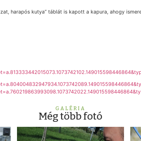
zat, harapós kutya” táblát is kapott a kapura, ahogy ismer
set=a.813333442015073.1073742102.149015598446864&ty
?set=a.804004832947934.1073742089.149015598446864&t
?set=a.760219863993098.1073742022.149015598446864&t
GALÉRIA
Még több fotó