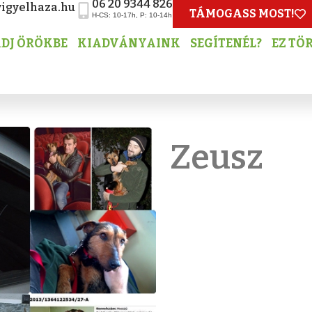
06 20 9344 826
igyelhaza.hu
TÁMOGASS MOST!
H-CS: 10-17h, P: 10-14h
DJ ÖRÖKBE
KIADVÁNYAINK
SEGÍTENÉL?
EZ TÖ
Zeusz