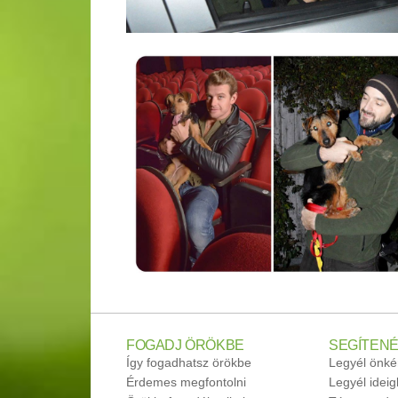
FOGADJ ÖRÖKBE
SEGÍTENÉ
Így fogadhatsz örökbe
Legyél önké
Érdemes megfontolni
Legyél idei