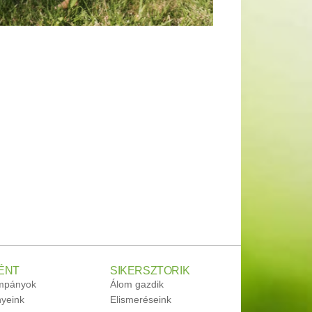
ÉNT
SIKERSZTORIK
ampányok
Álom gazdik
yeink
Elismeréseink