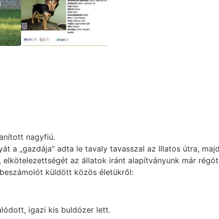
anított nagyfiú.
át a „gazdája” adta le tavaly tavasszal az Illatos útra, maj
elkötelezettségét az állatok iránt alapítványunk már régót
beszámolót küldött közös életükről:
lódott, igazi kis buldózer lett.