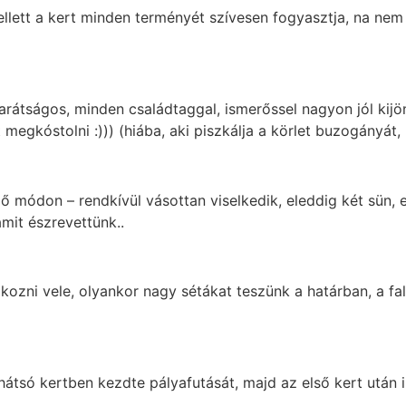
lett a kert minden terményét szívesen fogyasztja, na nem 
tságos, minden családtaggal, ismerőssel nagyon jól kijön 
egkóstolni :))) (hiába, aki piszkálja a körlet buzogányát, p
dő módon – rendkívül vásottan viselkedik, eleddig két sün,
amit észrevettünk..
ozni vele, olyankor nagy sétákat teszünk a határban, a fal
 hátsó kertben kezdte pályafutását, majd az első kert után 